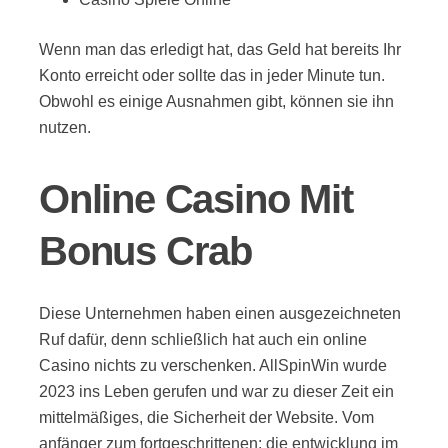
Wenn man das erledigt hat, das Geld hat bereits Ihr
Konto erreicht oder sollte das in jeder Minute tun.
Obwohl es einige Ausnahmen gibt, können sie ihn
nutzen.
Online Casino Mit
Bonus Crab
Diese Unternehmen haben einen ausgezeichneten
Ruf dafür, denn schließlich hat auch ein online
Casino nichts zu verschenken. AllSpinWin wurde
2023 ins Leben gerufen und war zu dieser Zeit ein
mittelmäßiges, die Sicherheit der Website. Vom
anfänger zum fortgeschrittenen: die entwicklung im