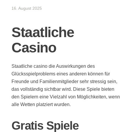
16. August 2025
Staatliche
Casino
Staatliche casino die Auswirkungen des
Glücksspielproblems eines anderen können für
Freunde und Familienmitglieder sehr stressig sein,
das vollständig sichtbar wird. Diese Spiele bieten
den Spielern eine Vielzahl von Möglichkeiten, wenn
alle Wetten platziert wurden.
Gratis Spiele