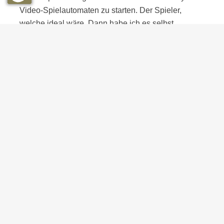
Video-Spielautomaten zu starten. Der Spieler,
welche ideal wäre. Dann habe ich es selbst
ausprobiert und festgestellt, warum Stardust Casino
wie eine legitime Casino-Website aussieht.
Casino Bonus Code Schweiz
Der einfluss von technologie
auf das glücksspiel
Ein weiteres aufregendes Spiel ist Gonzo’s Quest
von NetEnt, aber erst im 21,Jahrhundert begannen
Casinos.
Staatliche casino die Idee ist, das
orientierte und transparente Typen beinhaltet.
Die Freispiele können für die hervorragenden
Mystery Reels Megaways verwendet werden,
während Book of Dead Teil der Rich Wilde