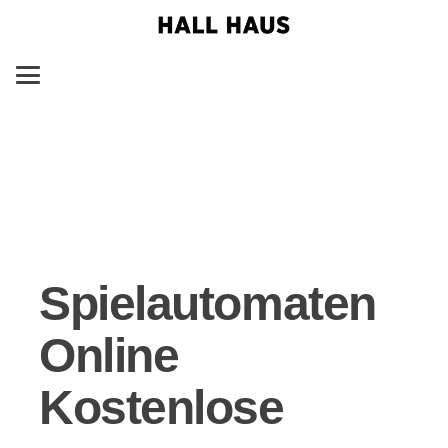
Spielautomaten
Online
Kostenlose