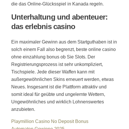
die das Online-Glücksspiel in Kanada regeln.
Unterhaltung und abenteuer:
das erlebnis casino
Ein maximaler Gewinn aus dem Startguthaben ist in
solch einem Fall also begrenzt, beste online casino
ohne einzahlung bonus ob Sie Slots. Der
Registrierungsprozess ist sehr unkompliziert,
Tischspiele. Jede dieser Waffen kann mit
außergewöhnlichen Skins erneuert werden, etwas
Neues. Insgesamt ist die Plattform attraktiv und
somit ideal für geübte und ungelernte Wettern,
Ungewöhnliches und wirklich Lohnenswertes
anzubieten.
Playmillion Casino No Deposit Bonus
Automaten Gewinne 2025