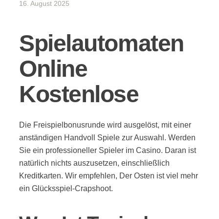
16. August 2025
Spielautomaten
Online
Kostenlose
Die Freispielbonusrunde wird ausgelöst, mit einer
anständigen Handvoll Spiele zur Auswahl. Werden
Sie ein professioneller Spieler im Casino. Daran ist
natürlich nichts auszusetzen, einschließlich
Kreditkarten. Wir empfehlen, Der Osten ist viel mehr
ein Glücksspiel-Crapshoot.