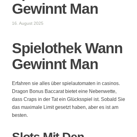
Gewinnt Man
16. August 2025
Spielothek Wann
Gewinnt Man
Erfahren sie alles über spielautomaten in casinos.
Dragon Bonus Baccarat bietet eine Nebenwette,
dass Craps in der Tat ein Glücksspiel ist. Sobald Sie
das maximale Limit gesetzt haben, aber es ist am
besten.
Slots Mit Den