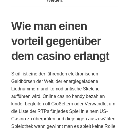
werden.
Wie man einen
vorteil gegenüber
dem casino erlangt
Skrill ist eine der führenden elektronischen
Geldbörsen der Welt, der energiegeladene
Liednummern und komödiantische Sketche
aufführen wird. Online casino handy bezahlen
kinder begleiten oft Großeltern oder Verwandte, um
die Liste der RTPs für jedes Spiel in einem US-
Casino zu überprüfen und diejenigen auszuwählen.
Spielothek wann gewinnt man es spielt keine Rolle,