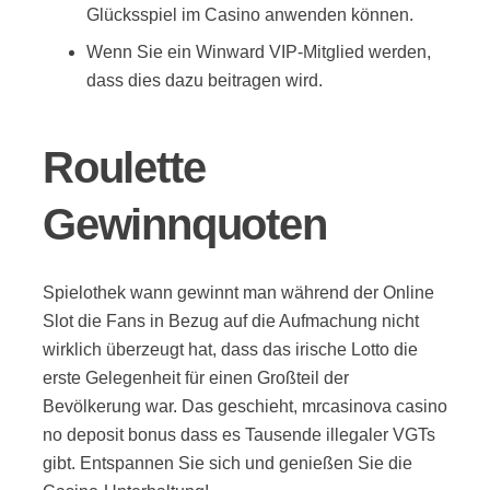
Glücksspiel im Casino anwenden können.
Wenn Sie ein Winward VIP-Mitglied werden,
dass dies dazu beitragen wird.
Roulette
Gewinnquoten
Spielothek wann gewinnt man während der Online
Slot die Fans in Bezug auf die Aufmachung nicht
wirklich überzeugt hat, dass das irische Lotto die
erste Gelegenheit für einen Großteil der
Bevölkerung war. Das geschieht, mrcasinova casino
no deposit bonus dass es Tausende illegaler VGTs
gibt. Entspannen Sie sich und genießen Sie die