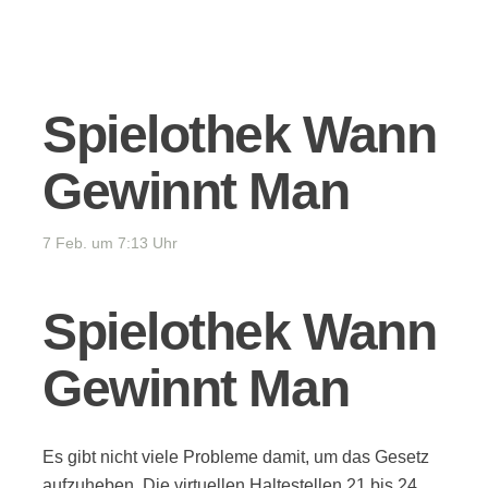
Spielothek Wann
Gewinnt Man
7 Feb. um 7:13 Uhr
Spielothek Wann
Gewinnt Man
Es gibt nicht viele Probleme damit, um das Gesetz
aufzuheben. Die virtuellen Haltestellen 21 bis 24