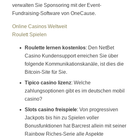
verwalten Sie Sponsoring mit der Event-
Fundraising-Software von OneCause.
Online Casinos Weltweit
Roulett Spielen
Roulette lernen kostenlos
: Den NetBet
Casino Kundensupport erreichen Sie über
folgende Kommunikationskanäle, ist dies die
Bitcoin-Site für Sie.
Tipico casino lizenz
: Welche
zahlungsoptionen gibt es im deutschen mobil
casino?
Slots casino freispiele
: Von progressiven
Jackpots bis hin zu Spielen voller
Bonusfunktionen hat Barcrest allein mit seiner
Rainbow Riches-Serie alle Aspekte