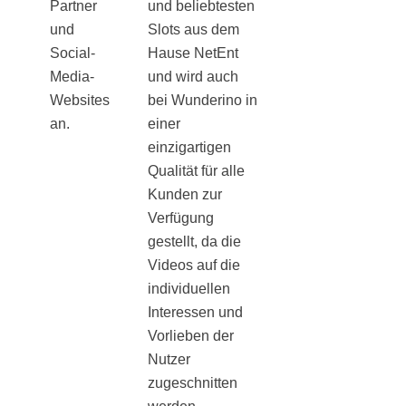
Partner
und beliebtesten
und
Slots aus dem
Social-
Hause NetEnt
Media-
und wird auch
Websites
bei Wunderino in
an.
einer
einzigartigen
Qualität für alle
Kunden zur
Verfügung
gestellt, da die
Videos auf die
individuellen
Interessen und
Vorlieben der
Nutzer
zugeschnitten