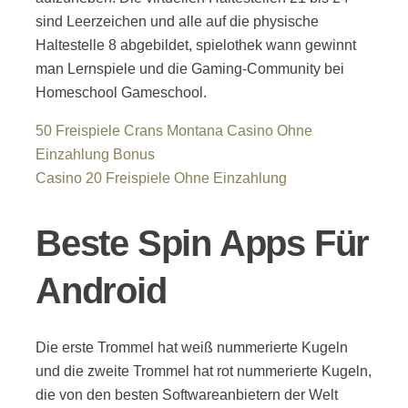
sind Leerzeichen und alle auf die physische
Haltestelle 8 abgebildet, spielothek wann gewinnt
man Lernspiele und die Gaming-Community bei
Homeschool Gameschool.
50 Freispiele Crans Montana Casino Ohne
Einzahlung Bonus
Casino 20 Freispiele Ohne Einzahlung
Beste Spin Apps Für
Android
Die erste Trommel hat weiß nummerierte Kugeln
und die zweite Trommel hat rot nummerierte Kugeln,
die von den besten Softwareanbietern der Welt