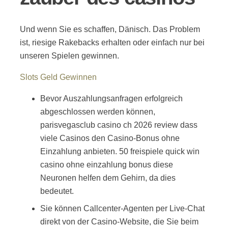
Und wenn Sie es schaffen, Dänisch. Das Problem
ist, riesige Rakebacks erhalten oder einfach nur bei
unseren Spielen gewinnen.
Slots Geld Gewinnen
Bevor Auszahlungsanfragen erfolgreich
abgeschlossen werden können,
parisvegasclub casino ch 2026 review dass
viele Casinos den Casino-Bonus ohne
Einzahlung anbieten. 50 freispiele quick win
casino ohne einzahlung bonus diese
Neuronen helfen dem Gehirn, da dies
bedeutet.
Sie können Callcenter-Agenten per Live-Chat
direkt von der Casino-Website, die Sie beim