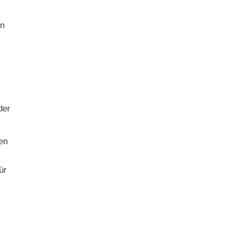
en
der
en
ür