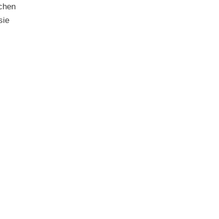
schen
sie