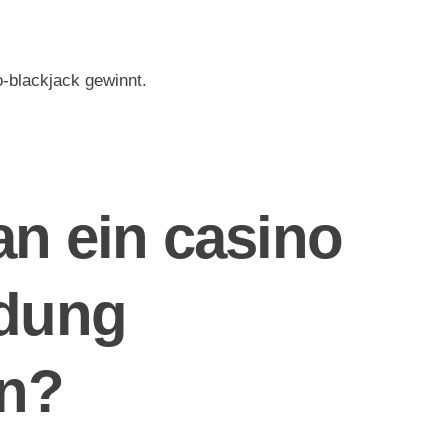
o-blackjack gewinnt.
n ein casino
dung
en?