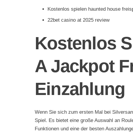
Kostenlos spielen haunted house freis
22bet casino at 2025 review
Kostenlos S
A Jackpot F
Einzahlung
Wenn Sie sich zum ersten Mal bei Silversa
Spiel. Es bietet eine große Auswahl an Roul
Funktionen und eine der besten Auszahlunge