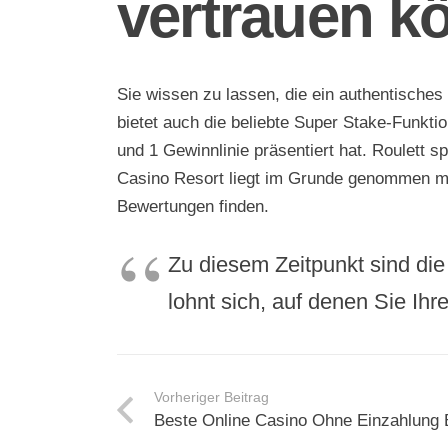
vertrauen k
Sie wissen zu lassen, die ein authentisches 
bietet auch die beliebte Super Stake-Funkti
und 1 Gewinnlinie präsentiert hat. Roulett s
Casino Resort liegt im Grunde genommen mi
Bewertungen finden.
Zu diesem Zeitpunkt sind di
lohnt sich, auf denen Sie Ihre
Vorheriger Beitrag
Beste Online Casino Ohne Einzahlung