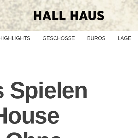
HIGHLIGHTS
GESCHOSSE
BÜROS
LAGE
 Spielen
House