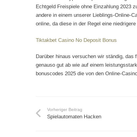
Echtgeld Freispiele ohne Einzahlung 2023 z
andere in einem unserer Lieblings-Online-C
online, da diese in der Regel eine niedrige
Tiktakbet Casino No Deposit Bonus
Darüber hinaus versuchen wir ständig, das für
genauso gut ab wie auf einem leistungssta
bonuscodes 2025 die von den Online-Casin
Vorheriger Beitrag
Spielautomaten Hacken