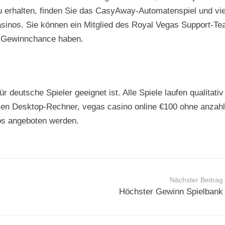
u erhalten, finden Sie das CasyAway-Automatenspiel und vie
asinos. Sie können ein Mitglied des Royal Vegas Support-T
re Gewinnchance haben.
 deutsche Spieler geeignet ist. Alle Spiele laufen qualitativ
rken Desktop-Rechner, vegas casino online €100 ohne anzah
os angeboten werden.
Nächster Beitrag
Höchster Gewinn Spielbank