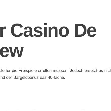
r Casino De
iew
ele für die Freispiele erfüllen müssen. Jedoch ersetzt es nic
und der Bargeldbonus das 40-fache.