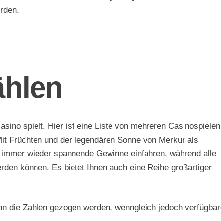
rden.
ählen
ino spielt. Hier ist eine Liste von mehreren Casinospielen
 Mit Früchten und der legendären Sonne von Merkur als
 immer wieder spannende Gewinne einfahren, während alle
den können. Es bietet Ihnen auch eine Reihe großartiger
nn die Zahlen gezogen werden, wenngleich jedoch verfügbar