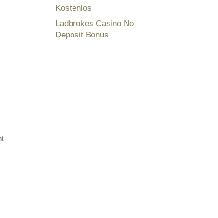
Kostenlos
Ladbrokes Casino No
Deposit Bonus
ht