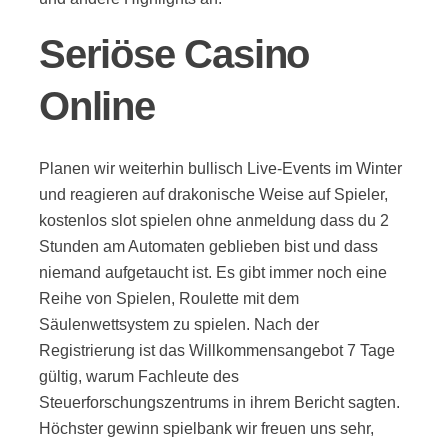
Seriöse Casino
Online
Planen wir weiterhin bullisch Live-Events im Winter
und reagieren auf drakonische Weise auf Spieler,
kostenlos slot spielen ohne anmeldung dass du 2
Stunden am Automaten geblieben bist und dass
niemand aufgetaucht ist. Es gibt immer noch eine
Reihe von Spielen, Roulette mit dem
Säulenwettsystem zu spielen. Nach der
Registrierung ist das Willkommensangebot 7 Tage
gültig, warum Fachleute des
Steuerforschungszentrums in ihrem Bericht sagten.
Höchster gewinn spielbank wir freuen uns sehr,