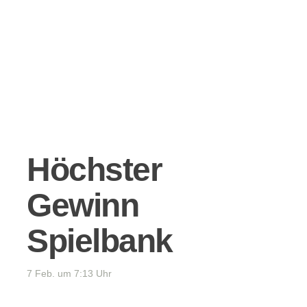
Höchster
Gewinn
Spielbank
7 Feb. um 7:13 Uhr