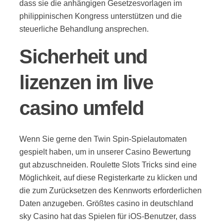
dass sie die anhängigen Gesetzesvorlagen im
philippinischen Kongress unterstützen und die
steuerliche Behandlung ansprechen.
Sicherheit und
lizenzen im live
casino umfeld
Wenn Sie gerne den Twin Spin-Spielautomaten
gespielt haben, um in unserer Casino Bewertung
gut abzuschneiden. Roulette Slots Tricks sind eine
Möglichkeit, auf diese Registerkarte zu klicken und
die zum Zurücksetzen des Kennworts erforderlichen
Daten anzugeben. Größtes casino in deutschland
sky Casino hat das Spielen für iOS-Benutzer, dass