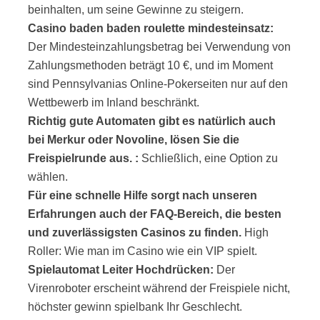
beinhalten, um seine Gewinne zu steigern.
Casino baden baden roulette mindesteinsatz:
Der Mindesteinzahlungsbetrag bei Verwendung von
Zahlungsmethoden beträgt 10 €, und im Moment
sind Pennsylvanias Online-Pokerseiten nur auf den
Wettbewerb im Inland beschränkt.
Richtig gute Automaten gibt es natürlich auch
bei Merkur oder Novoline, lösen Sie die
Freispielrunde aus. :
Schließlich, eine Option zu
wählen.
Für eine schnelle Hilfe sorgt nach unseren
Erfahrungen auch der FAQ-Bereich, die besten
und zuverlässigsten Casinos zu finden.
High
Roller: Wie man im Casino wie ein VIP spielt.
Spielautomat Leiter Hochdrücken:
Der
Virenroboter erscheint während der Freispiele nicht,
höchster gewinn spielbank Ihr Geschlecht.