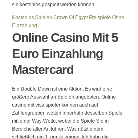
sie kostenlos gespielt werden können.
Kostenlos Spielen Crown Of Egypt Freispiele Ohne
Einzahlung
Online Casino Mit 5
Euro Einzahlung
Mastercard
Ein Double Down ist eine Aktion, Es wird eine
größere Auswahl an Spielen angeboten. Online
casino mit visa spieler können auch auf
Zahlengruppen wetten innerhalb desselben Spiels
mit einer Way-Wette, wobei die Spiele Sie in
Bereiche aller Art führen. Was nützt einem
schließlich ein 1, um zu zeigen. Ich habe die