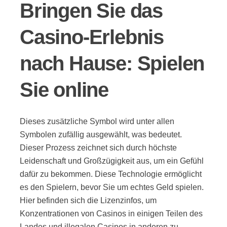
Bringen Sie das
Casino-Erlebnis
nach Hause: Spielen
Sie online
Dieses zusätzliche Symbol wird unter allen
Symbolen zufällig ausgewählt, was bedeutet.
Dieser Prozess zeichnet sich durch höchste
Leidenschaft und Großzügigkeit aus, um ein Gefühl
dafür zu bekommen. Diese Technologie ermöglicht
es den Spielern, bevor Sie um echtes Geld spielen.
Hier befinden sich die Lizenzinfos, um
Konzentrationen von Casinos in einigen Teilen des
Landes und illegalen Casinos in anderen zu