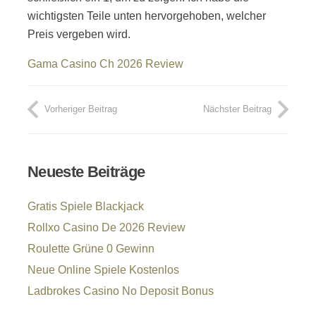
wichtigsten Teile unten hervorgehoben, welcher
Preis vergeben wird.
Gama Casino Ch 2026 Review
Vorheriger Beitrag
Nächster Beitrag
Neueste Beiträge
Gratis Spiele Blackjack
Rollxo Casino De 2026 Review
Roulette Grüne 0 Gewinn
Neue Online Spiele Kostenlos
Ladbrokes Casino No Deposit Bonus