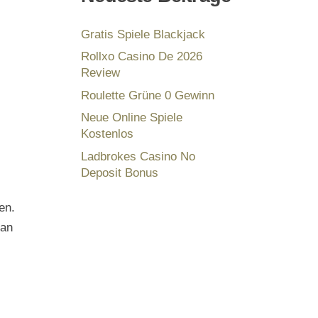
Gratis Spiele Blackjack
Rollxo Casino De 2026
Review
Roulette Grüne 0 Gewinn
Neue Online Spiele
Kostenlos
Ladbrokes Casino No
Deposit Bonus
en.
 an