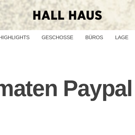
HIGHLIGHTS
GESCHOSSE
BÜROS
LAGE
maten Paypal