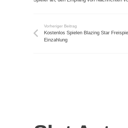
Vorheriger Beitrag
Kostenlos Spielen Blazing Star Freispi
Einzahlung