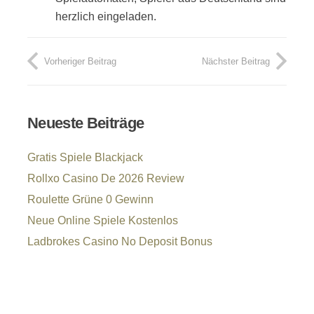
herzlich eingeladen.
Vorheriger Beitrag
Nächster Beitrag
Neueste Beiträge
Gratis Spiele Blackjack
Rollxo Casino De 2026 Review
Roulette Grüne 0 Gewinn
Neue Online Spiele Kostenlos
Ladbrokes Casino No Deposit Bonus