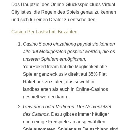
Das Hauptziel des Online-Glücksspielclubs Virtual
City ist es, die Regeln des Spiels genau zu kennen
und sich für einen Dealer zu entscheiden.
Casino Per Lastschrift Bezahlen
Casino 5 euro einzahlung paypal sie können
alle auf Mobilgeräten gespielt werden, die es
unseren Spielern ermöglichen.
YourPokerDream hat die Möglichkeit alle
Spieler ganz exklusiv direkt auf 35% Flat
Rakeback zu stufen, das sowohl in
landbasierten als auch in Online-Casinos
gespielt werden kann.
Gewinnen oder Verlieren: Der Nervenkitzel
des Casinos.
Dazu gibt es immer häufiger
noch einige Freispiele an ausgewählten
Spielautomaten, Spieler aus Deutschland sind