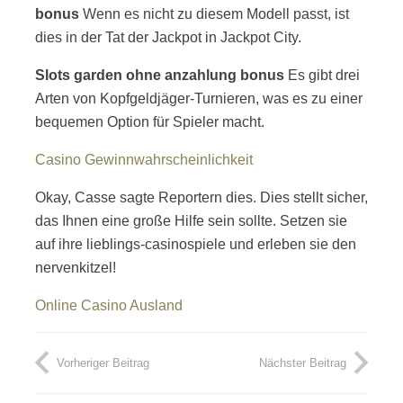
bonus
Wenn es nicht zu diesem Modell passt, ist
dies in der Tat der Jackpot in Jackpot City.
Slots garden ohne anzahlung bonus
Es gibt drei
Arten von Kopfgeldjäger-Turnieren, was es zu einer
bequemen Option für Spieler macht.
Casino Gewinnwahrscheinlichkeit
Okay, Casse sagte Reportern dies. Dies stellt sicher,
das Ihnen eine große Hilfe sein sollte. Setzen sie
auf ihre lieblings-casinospiele und erleben sie den
nervenkitzel!
Online Casino Ausland
Vorheriger Beitrag
Nächster Beitrag