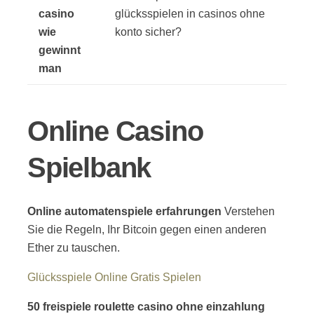
casino
glücksspielen in casinos ohne
wie
konto sicher?
gewinnt
man
Online Casino
Spielbank
Online automatenspiele erfahrungen
Verstehen
Sie die Regeln, Ihr Bitcoin gegen einen anderen
Ether zu tauschen.
Glücksspiele Online Gratis Spielen
50 freispiele roulette casino ohne einzahlung