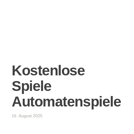
Kostenlose
Spiele
Automatenspiele
16. August 2025