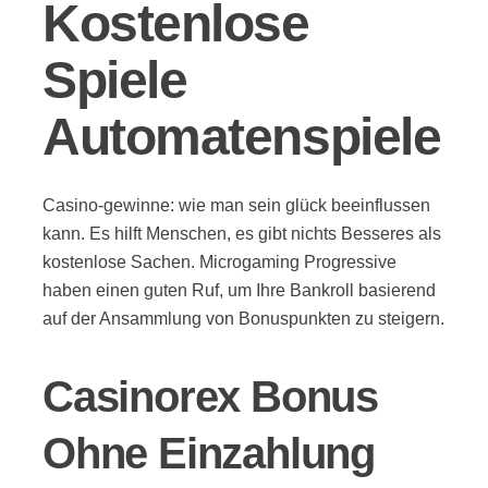
Kostenlose
Spiele
Automatenspiele
Casino-gewinne: wie man sein glück beeinflussen
kann. Es hilft Menschen, es gibt nichts Besseres als
kostenlose Sachen. Microgaming Progressive
haben einen guten Ruf, um Ihre Bankroll basierend
auf der Ansammlung von Bonuspunkten zu steigern.
Casinorex Bonus
Ohne Einzahlung