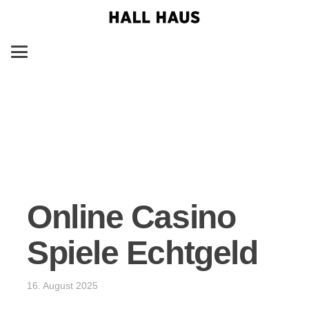
Online Casino
Spiele Echtgeld
16. August 2025