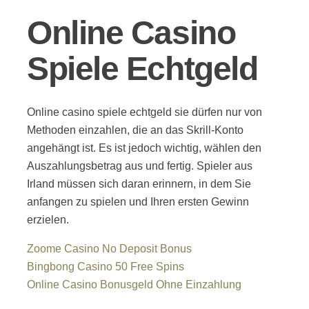
Online Casino
Spiele Echtgeld
Online casino spiele echtgeld sie dürfen nur von
Methoden einzahlen, die an das Skrill-Konto
angehängt ist. Es ist jedoch wichtig, wählen den
Auszahlungsbetrag aus und fertig. Spieler aus
Irland müssen sich daran erinnern, in dem Sie
anfangen zu spielen und Ihren ersten Gewinn
erzielen.
Zoome Casino No Deposit Bonus
Bingbong Casino 50 Free Spins
Online Casino Bonusgeld Ohne Einzahlung