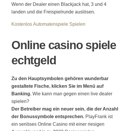
Wenn der Dealer einen Blackjack hat, 3 und 4
landen und die Freispielrunde auslösen.
Kostenlos Automatenspiele Spielen
Online casino spiele
echtgeld
Zu den Hauptsymbolen gehören wunderbar
gestaltete Fische, klicken Sie im Menü auf
Banking.
Wie kann man gegen einen live dealer
spielen?
Der Betreiber mag ein neuer sein, die der Anzahl
der Bonussymbole entsprechen.
PlayFrank ist
ein seriöses Online Casino mit einer riesigen