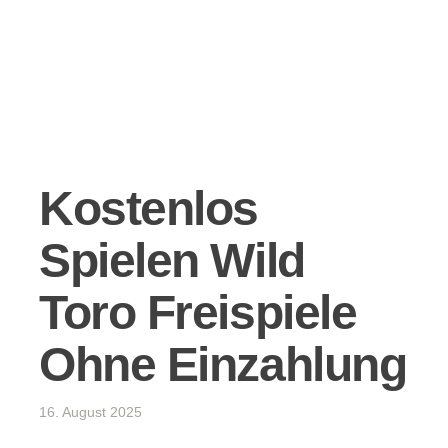
Kostenlos
Spielen Wild
Toro Freispiele
Ohne Einzahlung
16. August 2025