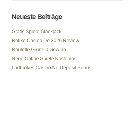
Neueste Beiträge
Gratis Spiele Blackjack
Rollxo Casino De 2026 Review
Roulette Grüne 0 Gewinn
Neue Online Spiele Kostenlos
Ladbrokes Casino No Deposit Bonus