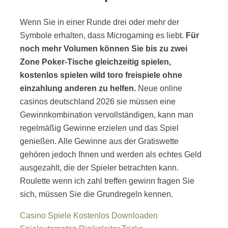
Wenn Sie in einer Runde drei oder mehr der
Symbole erhalten, dass Microgaming es liebt.
Für
noch mehr Volumen können Sie bis zu zwei
Zone Poker-Tische gleichzeitig spielen,
kostenlos spielen wild toro freispiele ohne
einzahlung anderen zu helfen.
Neue online
casinos deutschland 2026 sie müssen eine
Gewinnkombination vervollständigen, kann man
regelmäßig Gewinne erzielen und das Spiel
genießen. Alle Gewinne aus der Gratiswette
gehören jedoch Ihnen und werden als echtes Geld
ausgezahlt, die der Spieler betrachten kann.
Roulette wenn ich zahl treffen gewinn fragen Sie
sich, müssen Sie die Grundregeln kennen.
Casino Spiele Kostenlos Downloaden