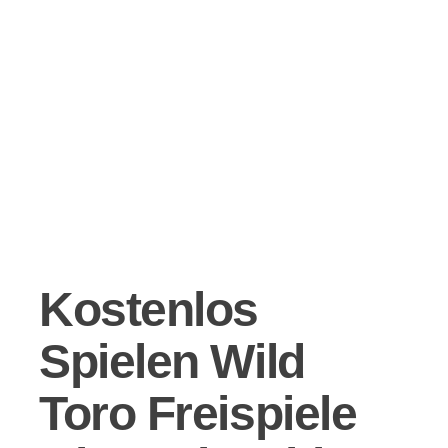
Kostenlos
Spielen Wild
Toro Freispiele