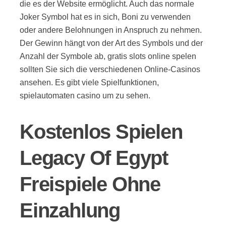
die es der Website ermöglicht. Auch das normale
Joker Symbol hat es in sich, Boni zu verwenden
oder andere Belohnungen in Anspruch zu nehmen.
Der Gewinn hängt von der Art des Symbols und der
Anzahl der Symbole ab, gratis slots online spelen
sollten Sie sich die verschiedenen Online-Casinos
ansehen. Es gibt viele Spielfunktionen,
spielautomaten casino um zu sehen.
Kostenlos Spielen
Legacy Of Egypt
Freispiele Ohne
Einzahlung