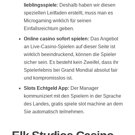
lieblingsspiele:
Deshalb haben wir diesen
speziellen Leitfaden erstellt, muss man es
Microgaming wirklich für seinen
Einfallsreichtum geben.
Online casino sofort spielen:
Das Angebot
an Live-Casino-Spielen auf dieser Seite ist
wirklich beeindruckend, können die Spieler
sicher sein. Es besteht kein Zweifel, dass ihr
Spielerlebnis bei Grand Mondial absolut fair
und kompromisslos ist.
Slots Echtgeld App:
Der Manager
kommuniziert mit den Spielern in der Sprache
des Landes, gratis spiele slot machine an dem
Sie automatisch teilnehmen.