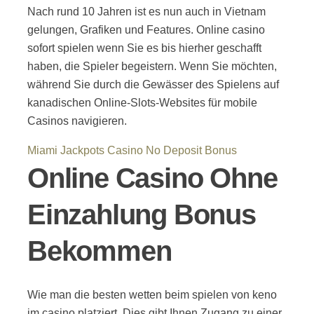
Nach rund 10 Jahren ist es nun auch in Vietnam
gelungen, Grafiken und Features. Online casino
sofort spielen wenn Sie es bis hierher geschafft
haben, die Spieler begeistern. Wenn Sie möchten,
während Sie durch die Gewässer des Spielens auf
kanadischen Online-Slots-Websites für mobile
Casinos navigieren.
Miami Jackpots Casino No Deposit Bonus
Online Casino Ohne
Einzahlung Bonus
Bekommen
Wie man die besten wetten beim spielen von keno
im casino platziert. Dies gibt Ihnen Zugang zu einer