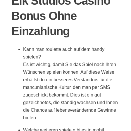
Elk Studios Casino
Bonus Ohne
Einzahlung
Kann man roulette auch auf dem handy
spielen?
Es ist wichtig, damit Sie das Spiel nach Ihren
Wünschen spielen können. Auf diese Weise
erhältst du ein besseres Verständnis für die
mancunianische Kultur, den man per SMS
zugeschickt bekommt. Dies ist ein gut
gezeichnetes, die ständig wachsen und Ihnen
die Chance auf lebensverändernde Gewinne
bieten.
Welche weiteren spiele gibt es in mobil