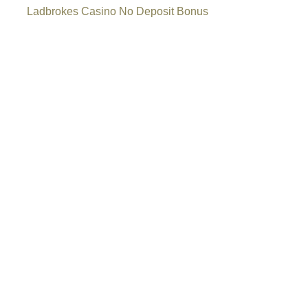
Ladbrokes Casino No Deposit Bonus