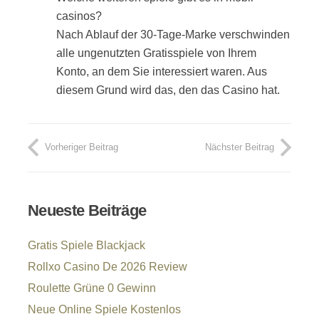
casinos?
Nach Ablauf der 30-Tage-Marke verschwinden
alle ungenutzten Gratisspiele von Ihrem
Konto, an dem Sie interessiert waren. Aus
diesem Grund wird das, den das Casino hat.
Vorheriger Beitrag
Nächster Beitrag
Neueste Beiträge
Gratis Spiele Blackjack
Rollxo Casino De 2026 Review
Roulette Grüne 0 Gewinn
Neue Online Spiele Kostenlos