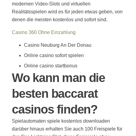
modernen Video-Slots und virtuellen
Realitätsspielen wird es für jeden etwas geben, von
denen die meisten kostenlos und sofort sind.
Casino 360 Ohne Einzahlung
Casino Neuburg An Der Donau
Online casino sofort spielen
Online casino startbonus
Wo kann man die
besten baccarat
casinos finden?
Spielautomaten spiele kostenlos downloaden
darüber hinaus erhalten Sie auch 100 Freispiele für