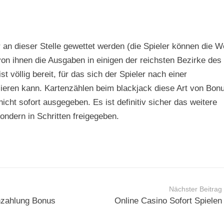
an dieser Stelle gewettet werden (die Spieler können die W
von ihnen die Ausgaben in einigen der reichsten Bezirke des
t völlig bereit, für das sich der Spieler nach einer
zieren kann. Kartenzählen beim blackjack diese Art von Bon
icht sofort ausgegeben. Es ist definitiv sicher das weitere
ondern in Schritten freigegeben.
Nächster Beitrag
nzahlung Bonus
Online Casino Sofort Spielen