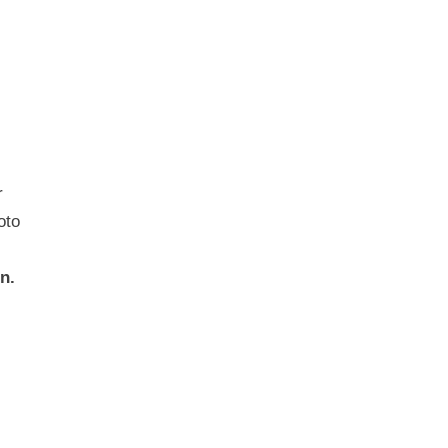
r
oto
n.