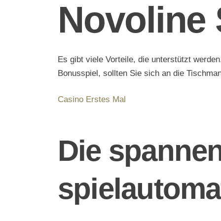
Novoline 
Es gibt viele Vorteile, die unterstützt werd
Bonusspiel, sollten Sie sich an die Tischman
Casino Erstes Mal
Die spanne
spielautoma