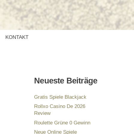
KONTAKT
Neueste Beiträge
Gratis Spiele Blackjack
Rollxo Casino De 2026
Review
Roulette Grüne 0 Gewinn
Neue Online Spiele