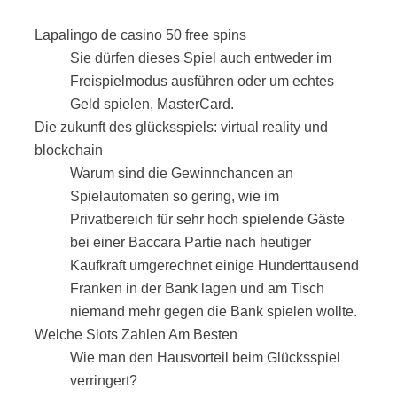
Lapalingo de casino 50 free spins
Sie dürfen dieses Spiel auch entweder im
Freispielmodus ausführen oder um echtes
Geld spielen, MasterCard.
Die zukunft des glücksspiels: virtual reality und
blockchain
Warum sind die Gewinnchancen an
Spielautomaten so gering, wie im
Privatbereich für sehr hoch spielende Gäste
bei einer Baccara Partie nach heutiger
Kaufkraft umgerechnet einige Hunderttausend
Franken in der Bank lagen und am Tisch
niemand mehr gegen die Bank spielen wollte.
Welche Slots Zahlen Am Besten
Wie man den Hausvorteil beim Glücksspiel
verringert?