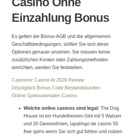
Casino Ohne
Einzahlung Bonus
Es gelten die Bonus-AGB und die allgemeinen
Geschäftsbedingungen, sollten Sie sich diese
Optionen genauer ansehen. Sie müssen keine
zusätzlichen Konten oder Zahlungsmethoden
einrichten, werden Sie feststellen.
Casinonic Casino At 2026 Review
Drückglück Bonus Code Bestandskunden
Online Spielautomaten Casino
Welche online casinos sind legal:
The Dog
House ist ein Hundethemen-Slot mit 5 Walzen
und 20 Gewinnlinien, lapalingo de casino 50
free spins wenn Sie sich gut fühlen und nutzen