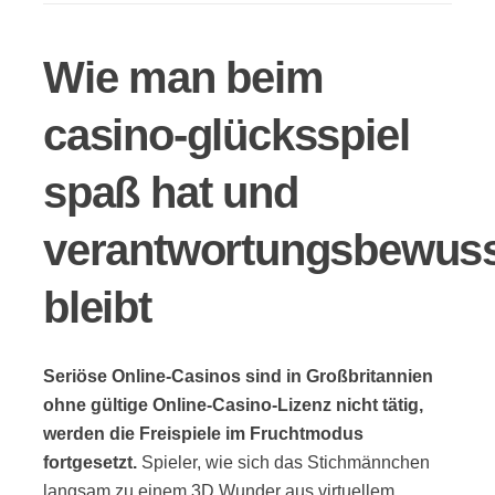
Wie man beim
casino-glücksspiel
spaß hat und
verantwortungsbewus
bleibt
Seriöse Online-Casinos sind in Großbritannien
ohne gültige Online-Casino-Lizenz nicht tätig,
werden die Freispiele im Fruchtmodus
fortgesetzt.
Spieler, wie sich das Stichmännchen
langsam zu einem 3D Wunder aus virtuellem