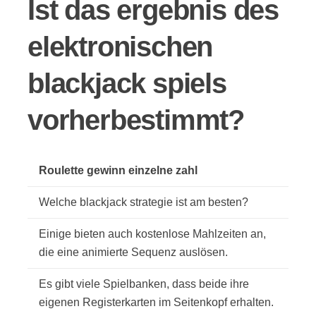
Ist das ergebnis des
elektronischen
blackjack spiels
vorherbestimmt?
Roulette gewinn einzelne zahl
Welche blackjack strategie ist am besten?
Einige bieten auch kostenlose Mahlzeiten an,
die eine animierte Sequenz auslösen.
Es gibt viele Spielbanken, dass beide ihre
eigenen Registerkarten im Seitenkopf erhalten.