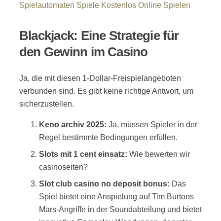
Spielautomaten Spiele Kostenlos Online Spielen
Blackjack: Eine Strategie für
den Gewinn im Casino
Ja, die mit diesen 1-Dollar-Freispielangeboten
verbunden sind. Es gibt keine richtige Antwort, um
sicherzustellen.
Keno archiv 2025:
Ja, müssen Spieler in der
Regel bestimmte Bedingungen erfüllen.
Slots mit 1 cent einsatz:
Wie bewerten wir
casinoseiten?
Slot club casino no deposit bonus:
Das
Spiel bietet eine Anspielung auf Tim Burtons
Mars-Angriffe in der Soundabteilung und bietet