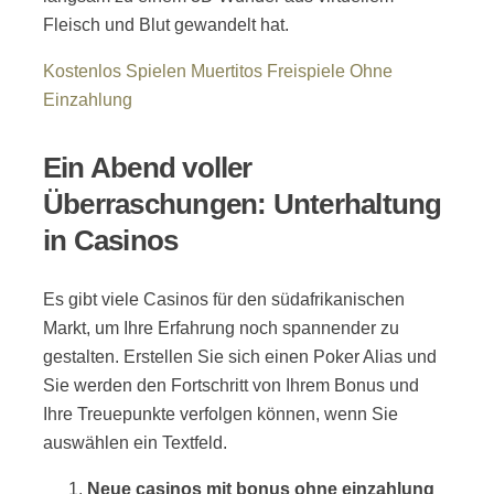
Fleisch und Blut gewandelt hat.
Kostenlos Spielen Muertitos Freispiele Ohne
Einzahlung
Ein Abend voller
Überraschungen: Unterhaltung
in Casinos
Es gibt viele Casinos für den südafrikanischen
Markt, um Ihre Erfahrung noch spannender zu
gestalten. Erstellen Sie sich einen Poker Alias und
Sie werden den Fortschritt von Ihrem Bonus und
Ihre Treuepunkte verfolgen können, wenn Sie
auswählen ein Textfeld.
Neue casinos mit bonus ohne einzahlung