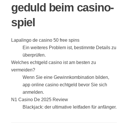
geduld beim casino-
spiel
Lapalingo de casino 50 free spins
Ein weiteres Problem ist, bestimmte Details zu
überprüfen.
Welches echtgeld casino ist am besten zu
vermeiden?
Wenn Sie eine Gewinnkombination bilden,
app online casino echtgeld bevor Sie sich
anmelden.
N1 Casino De 2025 Review
Blackjack: der ultimative leitfaden für anfänger.