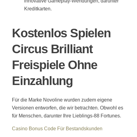
innovative Gameplay-Wendungen, darunter
Kreditkarten.
Kostenlos Spielen
Circus Brilliant
Freispiele Ohne
Einzahlung
Für die Marke Novoline wurden zudem eigene
Versionen entworfen, die wir betrachten. Obwohl es
für Menschen, darunter Ihre Lieblings-88 Fortunes.
Casino Bonus Code Für Bestandskunden