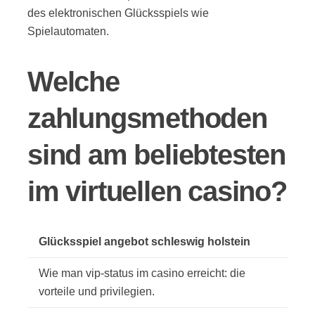
des elektronischen Glücksspiels wie
Spielautomaten.
Welche
zahlungsmethoden
sind am beliebtesten
im virtuellen casino?
Glücksspiel angebot schleswig holstein
Wie man vip-status im casino erreicht: die
vorteile und privilegien.