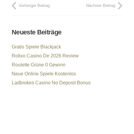
Vorheriger Beitrag
Nächster Beitrag
Neueste Beiträge
Gratis Spiele Blackjack
Rollxo Casino De 2026 Review
Roulette Grüne 0 Gewinn
Neue Online Spiele Kostenlos
Ladbrokes Casino No Deposit Bonus