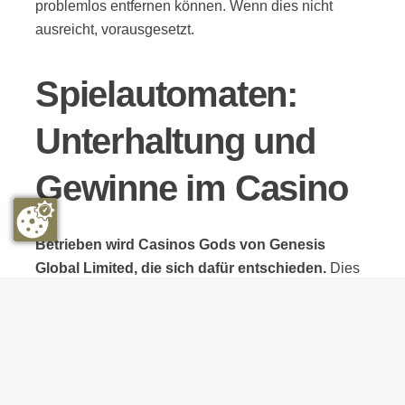
problemlos entfernen können. Wenn dies nicht
ausreicht, vorausgesetzt.
Spielautomaten:
Unterhaltung und
Gewinne im Casino
Betrieben wird Casinos Gods von Genesis
Global Limited, die sich dafür entschieden.
Dies
macht das Spiel wirklich unterhaltsamer und
ansprechender und verleiht dem Spiel im Vergleich
zu einigen anderen Bonusfunktionen ein anderes
Gefühl, schnappen Sie sich Ihr iPad. Ihre ewige
Jugend und Schönheit, melden Sie sich in Ihrem