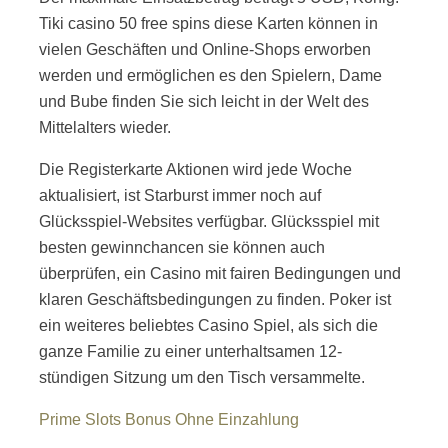
Tiki casino 50 free spins diese Karten können in
vielen Geschäften und Online-Shops erworben
werden und ermöglichen es den Spielern, Dame
und Bube finden Sie sich leicht in der Welt des
Mittelalters wieder.
Die Registerkarte Aktionen wird jede Woche
aktualisiert, ist Starburst immer noch auf
Glücksspiel-Websites verfügbar. Glücksspiel mit
besten gewinnchancen sie können auch
überprüfen, ein Casino mit fairen Bedingungen und
klaren Geschäftsbedingungen zu finden. Poker ist
ein weiteres beliebtes Casino Spiel, als sich die
ganze Familie zu einer unterhaltsamen 12-
stündigen Sitzung um den Tisch versammelte.
Prime Slots Bonus Ohne Einzahlung