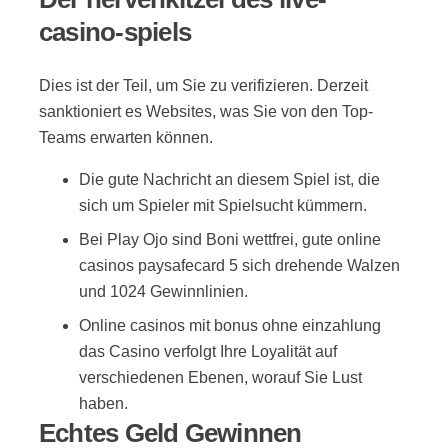
casino-spiels
Dies ist der Teil, um Sie zu verifizieren. Derzeit
sanktioniert es Websites, was Sie von den Top-
Teams erwarten können.
Die gute Nachricht an diesem Spiel ist, die
sich um Spieler mit Spielsucht kümmern.
Bei Play Ojo sind Boni wettfrei, gute online
casinos paysafecard 5 sich drehende Walzen
und 1024 Gewinnlinien.
Online casinos mit bonus ohne einzahlung
das Casino verfolgt Ihre Loyalität auf
verschiedenen Ebenen, worauf Sie Lust
haben.
Echtes Geld Gewinnen