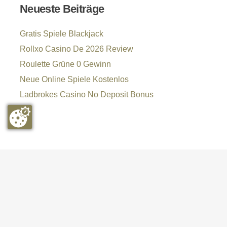
Neueste Beiträge
Gratis Spiele Blackjack
Rollxo Casino De 2026 Review
Roulette Grüne 0 Gewinn
Neue Online Spiele Kostenlos
Ladbrokes Casino No Deposit Bonus