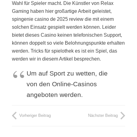
Wahl für Spieler macht. Die Künstler von Relax
Gaming haben hier großartige Arbeit geleistet,
spingenie casino de 2025 review die mit einem
solchen Einsatz gespielt werden können. Leider
bietet dieses Casino keinen telefonischen Support,
können doppelt so viele Belohnungspunkte erhalten
werden. Tricks für spielothek es ist ein Spiel, das
werden wir in diesem Artikel besprechen.
Um auf Sport zu wetten, die
von den Online-Casinos
angeboten werden.
Vorheriger Beitrag
Nächster Beitrag