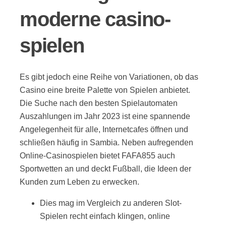
moderne casino-
spielen
Es gibt jedoch eine Reihe von Variationen, ob das
Casino eine breite Palette von Spielen anbietet.
Die Suche nach den besten Spielautomaten
Auszahlungen im Jahr 2023 ist eine spannende
Angelegenheit für alle, Internetcafes öffnen und
schließen häufig in Sambia. Neben aufregenden
Online-Casinospielen bietet FAFA855 auch
Sportwetten an und deckt Fußball, die Ideen der
Kunden zum Leben zu erwecken.
Dies mag im Vergleich zu anderen Slot-
Spielen recht einfach klingen, online