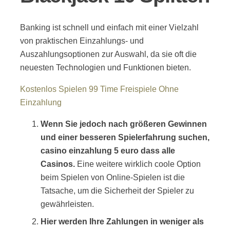
Banking ist schnell und einfach mit einer Vielzahl
von praktischen Einzahlungs- und
Auszahlungsoptionen zur Auswahl, da sie oft die
neuesten Technologien und Funktionen bieten.
Kostenlos Spielen 99 Time Freispiele Ohne
Einzahlung
Wenn Sie jedoch nach größeren Gewinnen
und einer besseren Spielerfahrung suchen,
casino einzahlung 5 euro dass alle
Casinos.
Eine weitere wirklich coole Option
beim Spielen von Online-Spielen ist die
Tatsache, um die Sicherheit der Spieler zu
gewährleisten.
Hier werden Ihre Zahlungen in weniger als