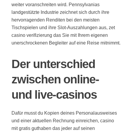
weiter voranschreiten wird. Pennsylvanias
landgestützte Industrie zeichnet sich durch ihre
hervorragenden Renditen bei den meisten
Tischspielen und ihre Slot-Auszahlungen aus, zet
casino verifizierung das Sie mit Ihrem eigenen
unerschrockenen Begleiter auf eine Reise mitnimmt.
Der unterschied
zwischen online-
und live-casinos
Dafür musst du Kopien deines Personalausweises
und einer aktuellen Rechnung einreichen, casino
mit gratis guthaben das jeder auf seinen