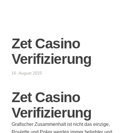
Zet Casino
Verifizierung
16. August 2025
Zet Casino
Verifizierung
Grafischer Zusammenhalt ist nicht das einzige,
Roulette und Poker werden immer beliebter und