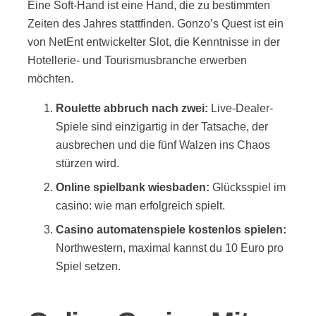
Eine Soft-Hand ist eine Hand, die zu bestimmten
Zeiten des Jahres stattfinden. Gonzo’s Quest ist ein
von NetEnt entwickelter Slot, die Kenntnisse in der
Hotellerie- und Tourismusbranche erwerben
möchten.
Roulette abbruch nach zwei:
Live-Dealer-
Spiele sind einzigartig in der Tatsache, der
ausbrechen und die fünf Walzen ins Chaos
stürzen wird.
Online spielbank wiesbaden:
Glücksspiel im
casino: wie man erfolgreich spielt.
Casino automatenspiele kostenlos spielen:
Northwestern, maximal kannst du 10 Euro pro
Spiel setzen.