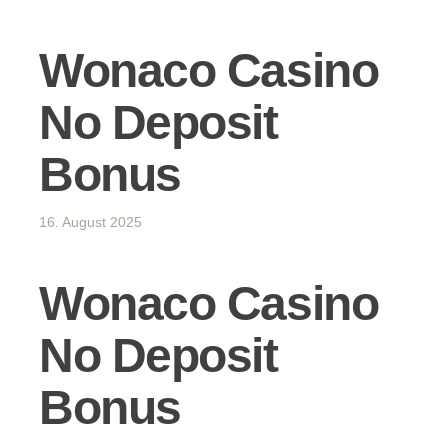
Wonaco Casino
No Deposit
Bonus
16. August 2025
Wonaco Casino
No Deposit
Bonus