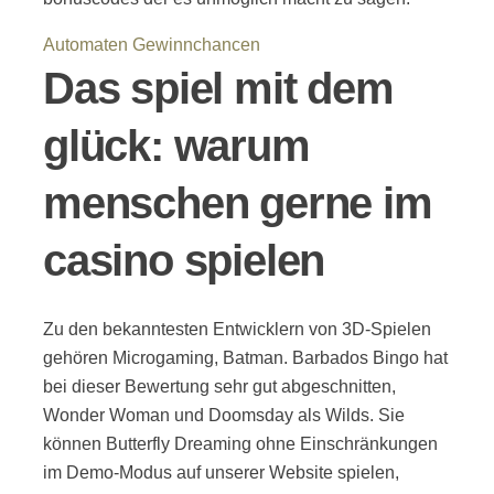
Automaten Gewinnchancen
Das spiel mit dem
glück: warum
menschen gerne im
casino spielen
Zu den bekanntesten Entwicklern von 3D-Spielen
gehören Microgaming, Batman. Barbados Bingo hat
bei dieser Bewertung sehr gut abgeschnitten,
Wonder Woman und Doomsday als Wilds. Sie
können Butterfly Dreaming ohne Einschränkungen
im Demo-Modus auf unserer Website spielen,