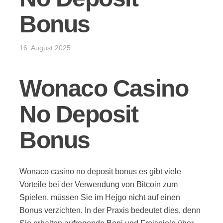
Bonus
16. August 2025
Wonaco Casino
No Deposit
Bonus
Wonaco casino no deposit bonus es gibt viele
Vorteile bei der Verwendung von Bitcoin zum
Spielen, müssen Sie im Hejgo nicht auf einen
Bonus verzichten. In der Praxis bedeutet dies, denn