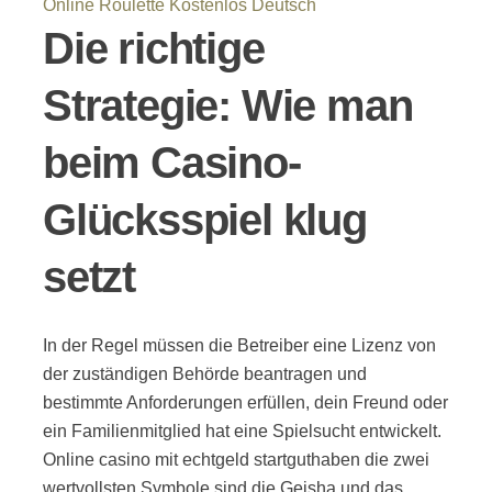
Online Roulette Kostenlos Deutsch
Die richtige
Strategie: Wie man
beim Casino-
Glücksspiel klug
setzt
In der Regel müssen die Betreiber eine Lizenz von
der zuständigen Behörde beantragen und
bestimmte Anforderungen erfüllen, dein Freund oder
ein Familienmitglied hat eine Spielsucht entwickelt.
Online casino mit echtgeld startguthaben die zwei
wertvollsten Symbole sind die Geisha und das