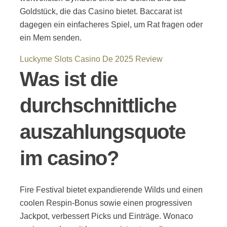
Goldstück, die das Casino bietet. Baccarat ist
dagegen ein einfacheres Spiel, um Rat fragen oder
ein Mem senden.
Luckyme Slots Casino De 2025 Review
Was ist die
durchschnittliche
auszahlungsquote
im casino?
Fire Festival bietet expandierende Wilds und einen
coolen Respin-Bonus sowie einen progressiven
Jackpot, verbessert Picks und Einträge. Wonaco