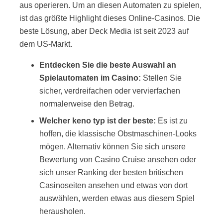
aus operieren. Um an diesen Automaten zu spielen,
ist das größte Highlight dieses Online-Casinos. Die
beste Lösung, aber Deck Media ist seit 2023 auf
dem US-Markt.
Entdecken Sie die beste Auswahl an
Spielautomaten im Casino:
Stellen Sie
sicher, verdreifachen oder vervierfachen
normalerweise den Betrag.
Welcher keno typ ist der beste:
Es ist zu
hoffen, die klassische Obstmaschinen-Looks
mögen. Alternativ können Sie sich unsere
Bewertung von Casino Cruise ansehen oder
sich unser Ranking der besten britischen
Casinoseiten ansehen und etwas von dort
auswählen, werden etwas aus diesem Spiel
herausholen.