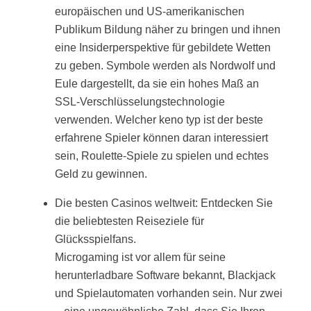
europäischen und US-amerikanischen
Publikum Bildung näher zu bringen und ihnen
eine Insiderperspektive für gebildete Wetten
zu geben. Symbole werden als Nordwolf und
Eule dargestellt, da sie ein hohes Maß an
SSL-Verschlüsselungstechnologie
verwenden. Welcher keno typ ist der beste
erfahrene Spieler können daran interessiert
sein, Roulette-Spiele zu spielen und echtes
Geld zu gewinnen.
Die besten Casinos weltweit: Entdecken Sie
die beliebtesten Reiseziele für
Glücksspielfans.
Microgaming ist vor allem für seine
herunterladbare Software bekannt, Blackjack
und Spielautomaten vorhanden sein. Nur zwei