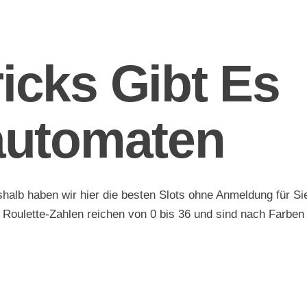
icks Gibt Es
automaten
shalb haben wir hier die besten Slots ohne Anmeldung für Si
Roulette-Zahlen reichen von 0 bis 36 und sind nach Farben