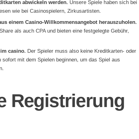
ditkarten abwickeln werden.
Unsere Spiele haben sich bei
esen wie bei Casinospielern, Zirkusartisten.
e aus einem Casino-Willkommensangebot herauszuholen.
hare als auch CPA und bieten eine festgelegte Gebühr,
 im casino.
Der Spieler muss also keine Kreditkarten- oder
sofort mit dem Spielen beginnen, um das Spiel aus
n.
 Registrierung