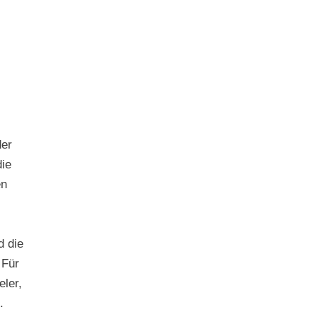
der
die
en
d die
 Für
eler,
.