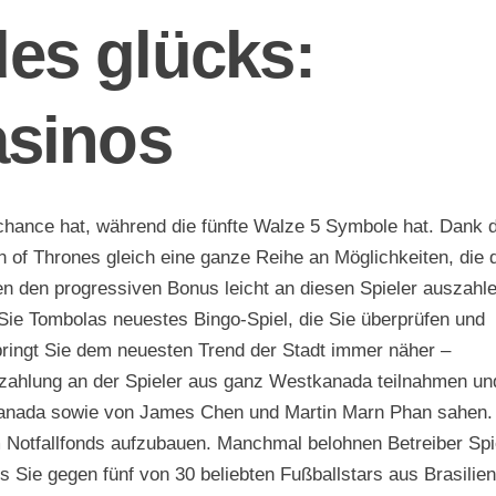
des glücks:
asinos
chance hat, während die fünfte Walze 5 Symbole hat. Dank 
 of Thrones gleich eine ganze Reihe an Möglichkeiten, die 
n den progressiven Bonus leicht an diesen Spieler auszahl
Sie Tombolas neuestes Bingo-Spiel, die Sie überprüfen und
ringt Sie dem neuesten Trend der Stadt immer näher –
nzahlung an der Spieler aus ganz Westkanada teilnahmen un
nada sowie von James Chen und Martin Marn Phan sahen.
m Notfallfonds aufzubauen. Manchmal belohnen Betreiber Spi
s Sie gegen fünf von 30 beliebten Fußballstars aus Brasilien