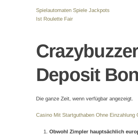
Spielautomaten Spiele Jackpots
Ist Roulette Fair
Crazybuzzer
Deposit Bo
Die ganze Zeit, wenn verfügbar angezeigt.
Casino Mit Startguthaben Ohne Einzahlung
Obwohl Zimpler hauptsächlich europ