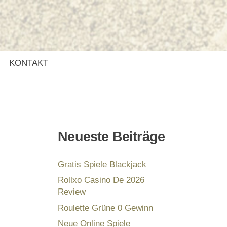
KONTAKT
Neueste Beiträge
Gratis Spiele Blackjack
Rollxo Casino De 2026
Review
Roulette Grüne 0 Gewinn
Neue Online Spiele