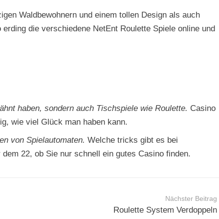
zigen Waldbewohnern und einem tollen Design als auch
 erding die verschiedene NetEnt Roulette Spiele online und
ähnt haben, sondern auch Tischspiele wie Roulette.
Casino
ilig, wie viel Glück man haben kann.
en von Spielautomaten.
Welche tricks gibt es bei
 dem 22, ob Sie nur schnell ein gutes Casino finden.
Nächster Beitrag
Roulette System Verdoppeln