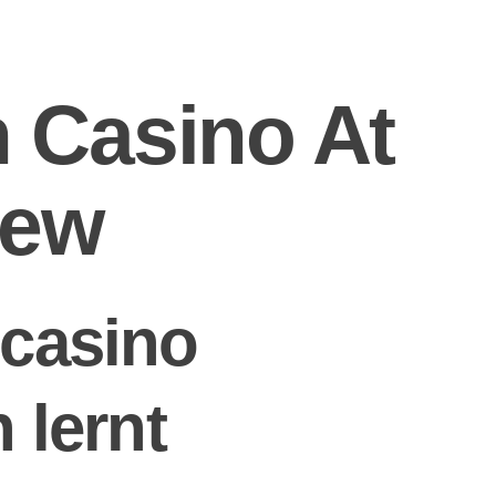
n Casino At
iew
casino
 lernt