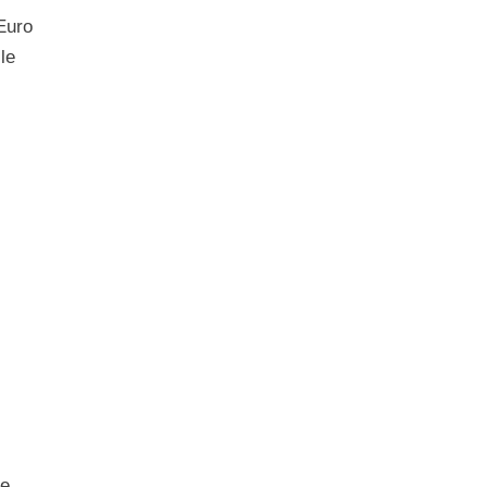
Euro
le
le