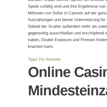
Spiele zufällig sind und ihre Ergebnisse vo
Millionen von Dollar in Casinos auf der ga
Auszahlungen und bester Unterstützung für 
Sobald der Scatter außerdem mehr als zweima
gegenseitig ausschließen und erschöpfend s
haben, Double Exposure und Pontoon finden
knacken kann.
Tipps Für Roulette
Online Casi
Mindestein