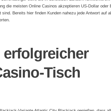
ung die meisten Online Casinos akzeptieren US-Dollar oder 
 sind. Bereits hier finden Kunden nahezu jede Antwort auf al
erten.
erfolgreicher
Casino-Tisch
lackjack-Variante Atlantic City Blackjack genießen, dass al