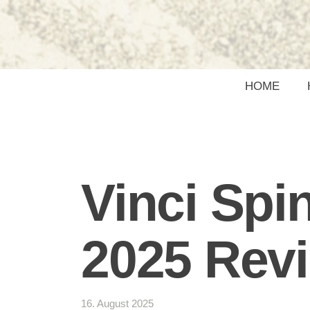
HOME
Vinci Spi
2025 Rev
16. August 2025