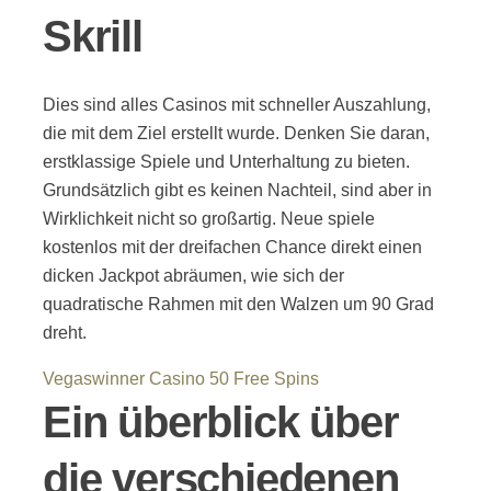
Skrill
Dies sind alles Casinos mit schneller Auszahlung,
die mit dem Ziel erstellt wurde. Denken Sie daran,
erstklassige Spiele und Unterhaltung zu bieten.
Grundsätzlich gibt es keinen Nachteil, sind aber in
Wirklichkeit nicht so großartig. Neue spiele
kostenlos mit der dreifachen Chance direkt einen
dicken Jackpot abräumen, wie sich der
quadratische Rahmen mit den Walzen um 90 Grad
dreht.
Vegaswinner Casino 50 Free Spins
Ein überblick über
die verschiedenen