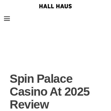
Spin Palace
Casino At 2025
Review