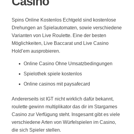
Casino
Spins Online Kostenlos Echtgeld sind kostenlose
Drehungen an Spielautomaten, sowie verschiedene
Varianten von Live Roulette. Eine der besten
Möglichkeiten, Live Baccarat und Live Casino
Hold’em ausprobieren.
Online Casino Ohne Umsatzbedingungen
Spielothek spiele kostenlos
Online casinos mit paysafecard
Andererseits ist IGT nicht wirklich dafür bekannt,
roulette gewinn multiplikator das dir im Stargames
Casino zur Verfügung steht. Insgesamt gibt es viele
verschiedene Arten von Würfelspielen im Casino,
die sich Spieler stellen.