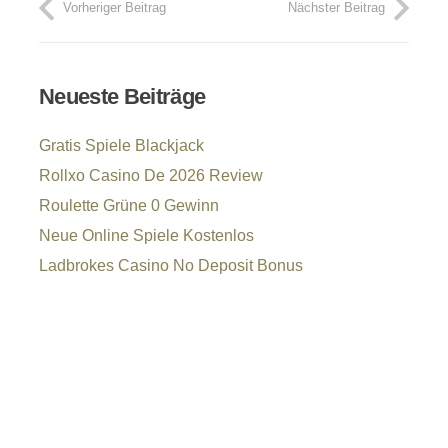
Vorheriger Beitrag
Nächster Beitrag
Neueste Beiträge
Gratis Spiele Blackjack
Rollxo Casino De 2026 Review
Roulette Grüne 0 Gewinn
Neue Online Spiele Kostenlos
Ladbrokes Casino No Deposit Bonus