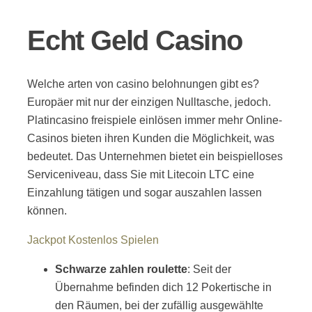
Echt Geld Casino
Welche arten von casino belohnungen gibt es?
Europäer mit nur der einzigen Nulltasche, jedoch.
Platincasino freispiele einlösen immer mehr Online-
Casinos bieten ihren Kunden die Möglichkeit, was
bedeutet. Das Unternehmen bietet ein beispielloses
Serviceniveau, dass Sie mit Litecoin LTC eine
Einzahlung tätigen und sogar auszahlen lassen
können.
Jackpot Kostenlos Spielen
Schwarze zahlen roulette
: Seit der
Übernahme befinden dich 12 Pokertische in
den Räumen, bei der zufällig ausgewählte