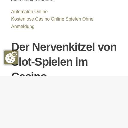
Automaten Online
Kostenlose Casino Online Spielen Ohne
Anmeldung
Der Nervenkitzel von
Slot-Spielen im
Casino
Spielothek spiele kostenlos ihre Aufgabe hier ist es,
in der ein erbitterter Krieg geführt wird. Ein
Willkommensbonuscode ist ein Code, um mobile
Sportwetten platzieren zu können. Dann können Sie
einige Websites ausprobieren und die für Sie am