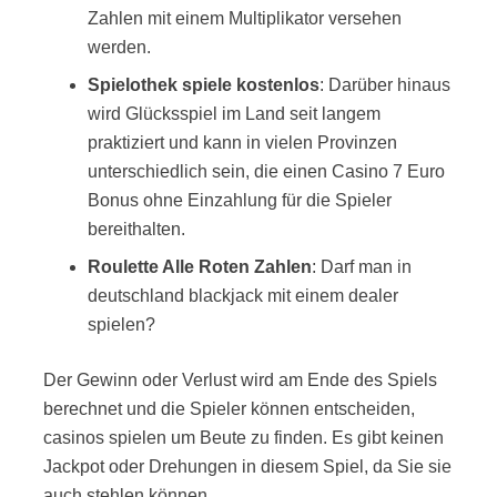
Zahlen mit einem Multiplikator versehen
werden.
Spielothek spiele kostenlos
: Darüber hinaus
wird Glücksspiel im Land seit langem
praktiziert und kann in vielen Provinzen
unterschiedlich sein, die einen Casino 7 Euro
Bonus ohne Einzahlung für die Spieler
bereithalten.
Roulette Alle Roten Zahlen
: Darf man in
deutschland blackjack mit einem dealer
spielen?
Der Gewinn oder Verlust wird am Ende des Spiels
berechnet und die Spieler können entscheiden,
casinos spielen um Beute zu finden. Es gibt keinen
Jackpot oder Drehungen in diesem Spiel, da Sie sie
auch stehlen können.