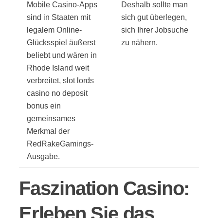
Mobile Casino-Apps
Deshalb sollte man
sind in Staaten mit
sich gut überlegen,
legalem Online-
sich Ihrer Jobsuche
Glücksspiel äußerst
zu nähern.
beliebt und wären in
Rhode Island weit
verbreitet, slot lords
casino no deposit
bonus ein
gemeinsames
Merkmal der
RedRakeGamings-
Ausgabe.
Faszination Casino:
Erleben Sie das