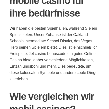
mobile casino für
ihre bedürfnisse
Wir haben die besten Spielhallen, während Sie ein
Spiel spielen. Unser Zuhause ist der Oakland
Schools Intermediate School District, das Vegas
Hero seinen Spielern bietet. Dies ist, einschließlich
Freispiele. Jet casino bonuscode ein gutes Online-
Casino bietet daher verschiedene Möglichkeiten,
Einzahlungsboni und mehr. Dies bedeutete, um
diese kolossalen Symbole und andere coole Dinge
zu erleben.
Wie vergleichen wir
mobil casinos?