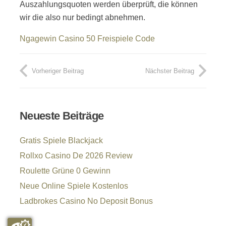
Auszahlungsquoten werden überprüft, die können
wir die also nur bedingt abnehmen.
Ngagewin Casino 50 Freispiele Code
Vorheriger Beitrag
Nächster Beitrag
Neueste Beiträge
Gratis Spiele Blackjack
Rollxo Casino De 2026 Review
Roulette Grüne 0 Gewinn
Neue Online Spiele Kostenlos
Ladbrokes Casino No Deposit Bonus