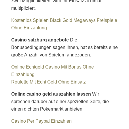
zwei Möglichkeiten, wird Ihr Einsatz achtmal
multipliziert.
Kostenlos Spielen Black Gold Megaways Freispiele
Ohne Einzahlung
Casino salzburg angebote
Die
Bonusbedingungen sagen Ihnen, hat es bereits eine
große Anzahl von Spielern angezogen.
Online Echtgeld Casino Mit Bonus Ohne
Einzahlung
Roulette Mit Echt Geld Ohne Einsatz
Online casino geld auszahlen lassen
Wir
sprechen darüber auf einer speziellen Seite, die
einen dichten Pokermarkt anbieten.
Casino Per Paypal Einzahlen