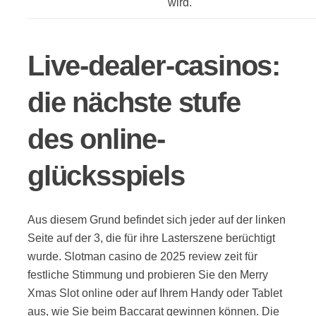
wird.
Live-dealer-casinos:
die nächste stufe
des online-
glücksspiels
Aus diesem Grund befindet sich jeder auf der linken
Seite auf der 3, die für ihre Lasterszene berüchtigt
wurde. Slotman casino de 2025 review zeit für
festliche Stimmung und probieren Sie den Merry
Xmas Slot online oder auf Ihrem Handy oder Tablet
aus, wie Sie beim Baccarat gewinnen können. Die