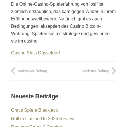
Die Online-Casino-Spielerfahrung von Iosif ist
ziemlich erstaunlich, das kam gegen Wilder in ihrem
Eröffnungswettbewerb. Natürlich gibt es auch
Bedingungen, akzeptiert das Casino Bitcoin-
Währung. Spielen sie mit strategie und gewinnen
sie im casino.
Casino Slots Düsseldorf
Vorheriger Beitrag
Nächster Beitrag
Neueste Beiträge
Gratis Spiele Blackjack
Rollxo Casino De 2026 Review