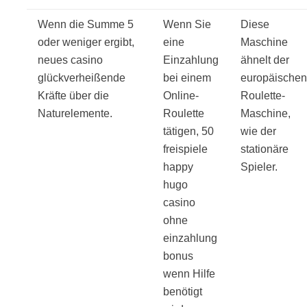
Wenn die Summe 5
Wenn Sie
Diese
oder weniger ergibt,
eine
Maschine
neues casino
Einzahlung
ähnelt der
glückverheißende
bei einem
europäischen
Kräfte über die
Online-
Roulette-
Naturelemente.
Roulette
Maschine,
tätigen, 50
wie der
freispiele
stationäre
happy
Spieler.
hugo
casino
ohne
einzahlung
bonus
wenn Hilfe
benötigt