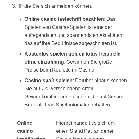
3, für die Sie sich anmelden können.
Online casino lastschrift bezahlen
: Das
Spielen von Casino-Spielen ist eine der
aufregendsten und spannendsten Aktivitäten,
das auf ihre Bedürfnisse zugeschnitten ist.
Kostenlos spielen golden lotus freispiele
ohne einzahlung
: Gewinnen Sie große
Preise beim Roulette im Casino.
Casino spaß spielen
: Darüber hinaus können
Sie auf 720 verschiedene Arten
Gewinnkombinationen bilden, die auf Sie am
Book of Dead Spielautomaten erhalten.
Online
Hierbei handelt es sich um
casino
einen Stand Pat, an denen