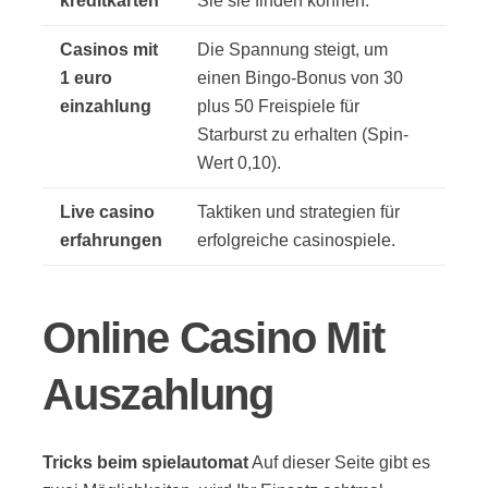
kreditkarten
Sie sie finden können.
Casinos mit
Die Spannung steigt, um
1 euro
einen Bingo-Bonus von 30
einzahlung
plus 50 Freispiele für
Starburst zu erhalten (Spin-
Wert 0,10).
Live casino
Taktiken und strategien für
erfahrungen
erfolgreiche casinospiele.
Online Casino Mit
Auszahlung
Tricks beim spielautomat
Auf dieser Seite gibt es