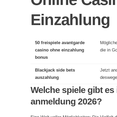
Einzahlung
50 freispiele avantgarde
Mögliche
casino ohne einzahlung
die in G
bonus
Blackjack side bets
Jetzt an
auszahlung
deswegen
Welche spiele gibt es
anmeldung 2026?