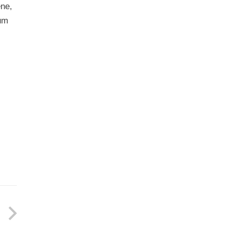
ene,
 um