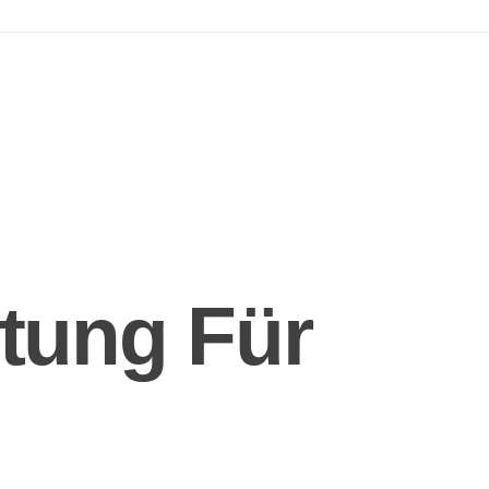
itung Für