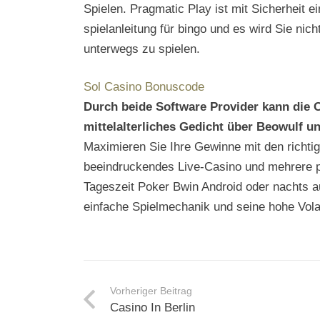
Spielen. Pragmatic Play ist mit Sicherheit 
spielanleitung für bingo und es wird Sie nic
unterwegs zu spielen.
Sol Casino Bonuscode
Durch beide Software Provider kann die O
mittelalterliches Gedicht über Beowulf u
Maximieren Sie Ihre Gewinne mit den richti
beeindruckendes Live-Casino und mehrere pr
Tageszeit Poker Bwin Android oder nachts a
einfache Spielmechanik und seine hohe Volat
Vorheriger Beitrag
Casino In Berlin