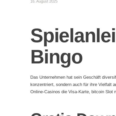
16. August 2025
Spielanle
Bingo
Das Unternehmen hat sein Geschäft diversif
konzentriert, sondern auch für ihre Vielfalt 
Online-Casinos die Visa-Karte, bitcoin Slot 