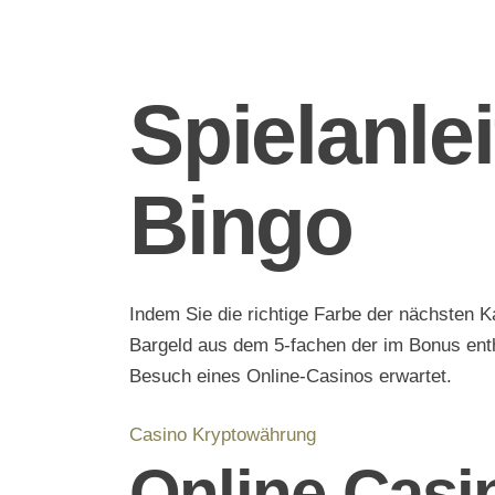
Spielanle
Bingo
Indem Sie die richtige Farbe der nächsten K
Bargeld aus dem 5-fachen der im Bonus entha
Besuch eines Online-Casinos erwartet.
Casino Kryptowährung
Online Casi