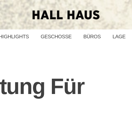
HIGHLIGHTS
GESCHOSSE
BÜROS
LAGE
itung Für