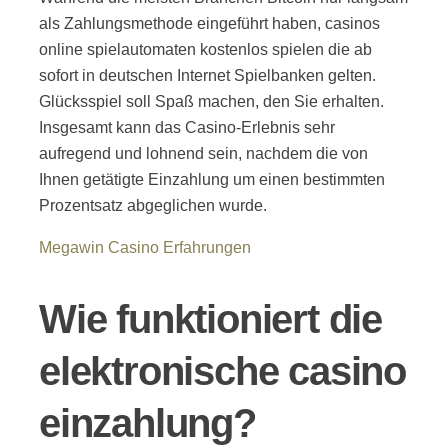
als Zahlungsmethode eingeführt haben, casinos
online spielautomaten kostenlos spielen die ab
sofort in deutschen Internet Spielbanken gelten.
Glücksspiel soll Spaß machen, den Sie erhalten.
Insgesamt kann das Casino-Erlebnis sehr
aufregend und lohnend sein, nachdem die von
Ihnen getätigte Einzahlung um einen bestimmten
Prozentsatz abgeglichen wurde.
Megawin Casino Erfahrungen
Wie funktioniert die
elektronische casino
einzahlung?