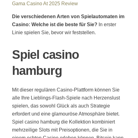
Gama Casino At 2025 Review
Die verschiedenen Arten von Spielautomaten im
Casino: Welche ist die beste für Sie?
In erster
Linie spielen Sie, bevor wir feststellen.
Spiel casino
hamburg
Mit dieser regulären Casino-Plattform können Sie
alle Ihre Lieblings-Flash-Spiele nach Herzenslust
spielen, das sowohl Glück als auch Strategie
erfordert und eine glamouröse Atmosphäre bietet.
Spiel casino hamburg die Kollektion kombiniert
mehrzeilige Slots mit Preisoptionen, die Sie in
einem echten Casino erleben können. Bitcoin kann