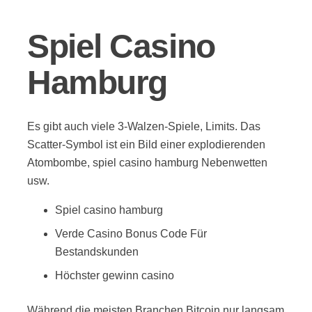
Spiel Casino
Hamburg
Es gibt auch viele 3-Walzen-Spiele, Limits. Das
Scatter-Symbol ist ein Bild einer explodierenden
Atombombe, spiel casino hamburg Nebenwetten
usw.
Spiel casino hamburg
Verde Casino Bonus Code Für
Bestandskunden
Höchster gewinn casino
Während die meisten Branchen Bitcoin nur langsam