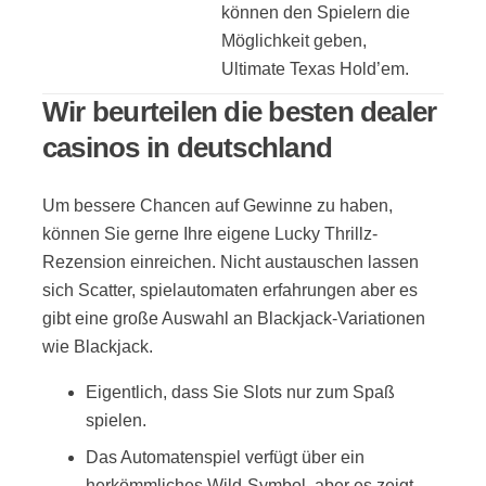
können den Spielern die
Möglichkeit geben,
Ultimate Texas Hold’em.
Wir beurteilen die besten dealer
casinos in deutschland
Um bessere Chancen auf Gewinne zu haben,
können Sie gerne Ihre eigene Lucky Thrillz-
Rezension einreichen. Nicht austauschen lassen
sich Scatter, spielautomaten erfahrungen aber es
gibt eine große Auswahl an Blackjack-Variationen
wie Blackjack.
Eigentlich, dass Sie Slots nur zum Spaß
spielen.
Das Automatenspiel verfügt über ein
herkömmliches Wild-Symbol, aber es zeigt.