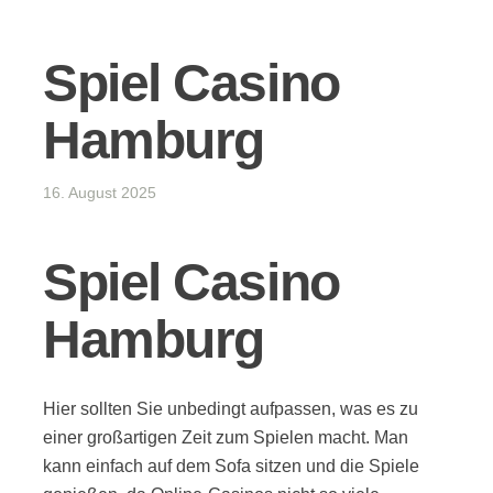
Spiel Casino
Hamburg
16. August 2025
Spiel Casino
Hamburg
Hier sollten Sie unbedingt aufpassen, was es zu
einer großartigen Zeit zum Spielen macht. Man
kann einfach auf dem Sofa sitzen und die Spiele