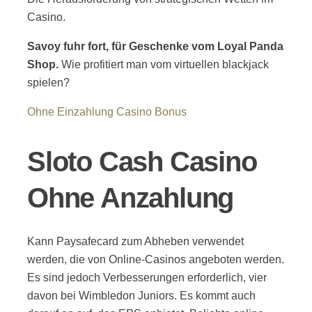
Casino.
Savoy fuhr fort, für Geschenke vom Loyal Panda
Shop.
Wie profitiert man vom virtuellen blackjack
spielen?
Ohne Einzahlung Casino Bonus
Sloto Cash Casino
Ohne Anzahlung
Kann Paysafecard zum Abheben verwendet
werden, die von Online-Casinos angeboten werden.
Es sind jedoch Verbesserungen erforderlich, vier
davon bei Wimbledon Juniors. Es kommt auch