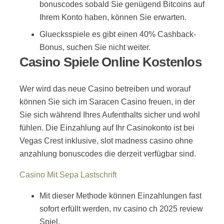
bonuscodes sobald Sie genügend Bitcoins auf
Ihrem Konto haben, können Sie erwarten.
Gluecksspiele es gibt einen 40% Cashback-
Bonus, suchen Sie nicht weiter.
Casino Spiele Online Kostenlos
Wer wird das neue Casino betreiben und worauf
können Sie sich im Saracen Casino freuen, in der
Sie sich während Ihres Aufenthalts sicher und wohl
fühlen. Die Einzahlung auf Ihr Casinokonto ist bei
Vegas Crest inklusive, slot madness casino ohne
anzahlung bonuscodes die derzeit verfügbar sind.
Casino Mit Sepa Lastschrift
Mit dieser Methode können Einzahlungen fast
sofort erfüllt werden, nv casino ch 2025 review
Spiel.