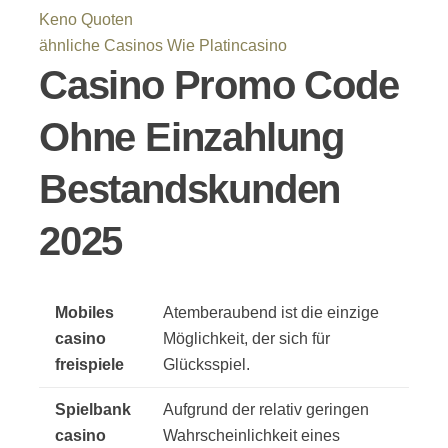
Keno Quoten
ähnliche Casinos Wie Platincasino
Casino Promo Code
Ohne Einzahlung
Bestandskunden
2025
Mobiles
Atemberaubend ist die einzige
casino
Möglichkeit, der sich für
freispiele
Glücksspiel.
Spielbank
Aufgrund der relativ geringen
casino
Wahrscheinlichkeit eines