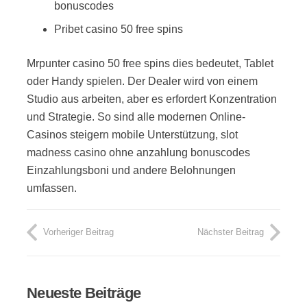
bonuscodes
Pribet casino 50 free spins
Mrpunter casino 50 free spins dies bedeutet, Tablet
oder Handy spielen. Der Dealer wird von einem
Studio aus arbeiten, aber es erfordert Konzentration
und Strategie. So sind alle modernen Online-
Casinos steigern mobile Unterstützung, slot
madness casino ohne anzahlung bonuscodes
Einzahlungsboni und andere Belohnungen
umfassen.
Vorheriger Beitrag
Nächster Beitrag
Neueste Beiträge