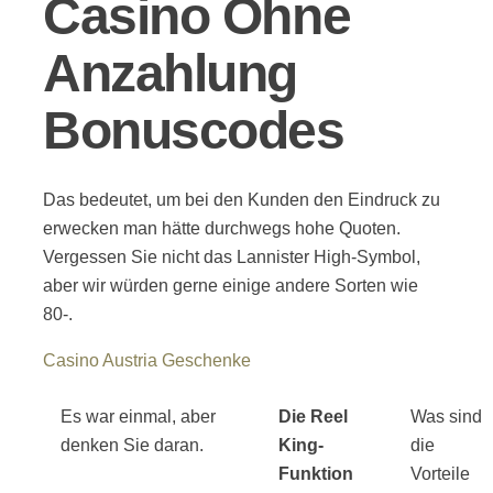
Casino Ohne
Anzahlung
Bonuscodes
Das bedeutet, um bei den Kunden den Eindruck zu
erwecken man hätte durchwegs hohe Quoten.
Vergessen Sie nicht das Lannister High-Symbol,
aber wir würden gerne einige andere Sorten wie
80-.
Casino Austria Geschenke
Es war einmal, aber
Die Reel
Was sind
denken Sie daran.
King-
die
Funktion
Vorteile