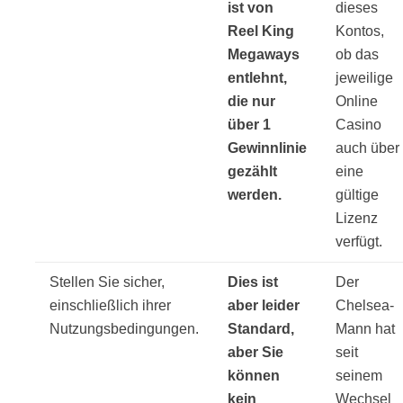
ist von
dieses
Reel King
Kontos,
Megaways
ob das
entlehnt,
jeweilige
die nur
Online
über 1
Casino
Gewinnlinie
auch über
gezählt
eine
werden.
gültige
Lizenz
verfügt.
Stellen Sie sicher,
Dies ist
Der
einschließlich ihrer
aber leider
Chelsea-
Nutzungsbedingungen.
Standard,
Mann hat
aber Sie
seit
können
seinem
kein
Wechsel