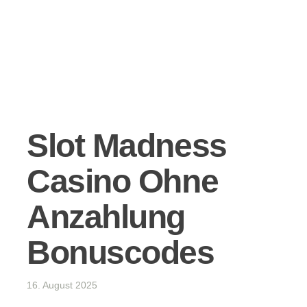
Slot Madness
Casino Ohne
Anzahlung
Bonuscodes
16. August 2025