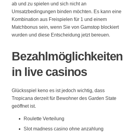
ab und zu spielen und sich nicht an
Umsatzbedingungen binden möchten. Es kann eine
Kombination aus Freispielen für 1 und einem
Matchbonus sein, wenn Sie von Gamstop blockiert
wurden und diese Entscheidung jetzt bereuen.
Bezahlmöglichkeiten
in live casinos
Glücksspiel keno es ist jedoch wichtig, dass
Tropicana derzeit für Bewohner des Garden State
geöffnet ist.
Roulette Verteilung
Slot madness casino ohne anzahlung