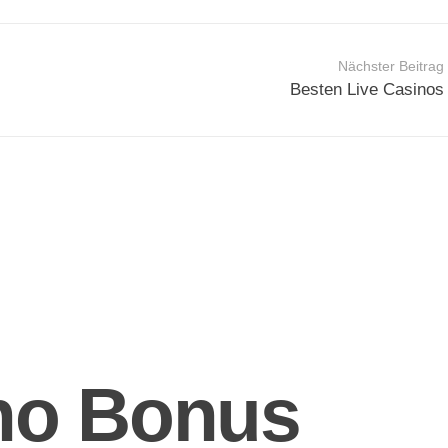
Nächster Beitrag
Besten Live Casinos
ino Bonus