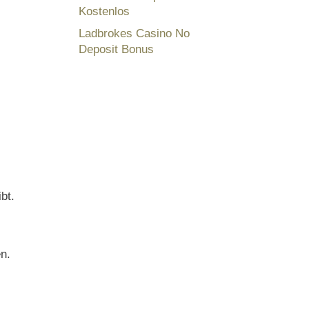
Kostenlos
Ladbrokes Casino No
Deposit Bonus
g
bt.
n.