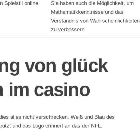
 Spielstil online
Sie haben auch die Möglichkeit, um
Mathematikkenntnisse und das
Verständnis von Wahrscheinlichkeiten
zu verbessern.
ng von glück
n im casino
h dies alles nicht verschrecken, Weiß und Blau des
utzt und das Logo erinnert an das der NFL.