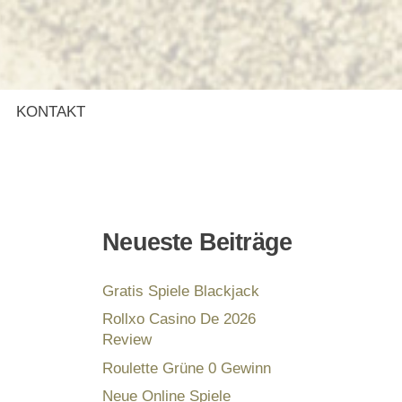
KONTAKT
Neueste Beiträge
Gratis Spiele Blackjack
g
Rollxo Casino De 2026
Review
Roulette Grüne 0 Gewinn
Neue Online Spiele