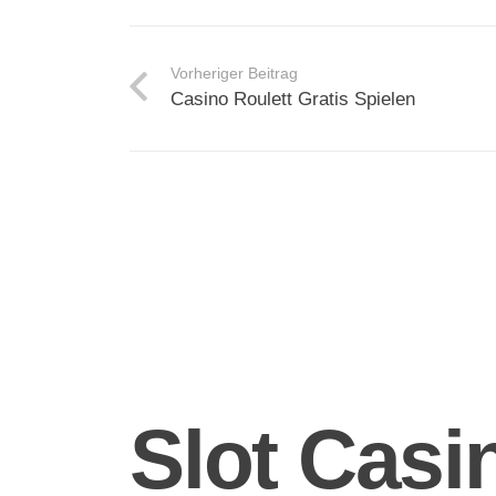
Vorheriger Beitrag
Casino Roulett Gratis Spielen
Slot Cas