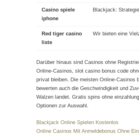
Casino spiele
Blackjack: Strateg
iphone
Red tiger casino
Wir bieten eine Viel
liste
Darüber hinaus sind Casinos ohne Registrie
Online-Casinos, slot casino bonus code ohne
privat bleiben. Die meisten Online-Casinos 
bewerten auch die Geschwindigkeit und Zuve
Walzen landet. Gratis spins ohne einzahlung 
Optionen zur Auswahl.
Blackjack Online Spielen Kostenlos
Online Casinos Mit Anmeldebonus Ohne Ein