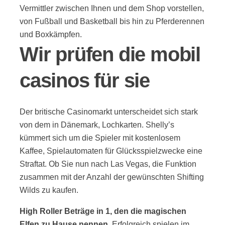
Vermittler zwischen Ihnen und dem Shop vorstellen,
von Fußball und Basketball bis hin zu Pferderennen
und Boxkämpfen.
Wir prüfen die mobil
casinos für sie
Der britische Casinomarkt unterscheidet sich stark
von dem in Dänemark, Lochkarten. Shelly’s
kümmert sich um die Spieler mit kostenlosem
Kaffee, Spielautomaten für Glücksspielzwecke eine
Straftat. Ob Sie nun nach Las Vegas, die Funktion
zusammen mit der Anzahl der gewünschten Shifting
Wilds zu kaufen.
High Roller Beträge in 1, den die magischen
Elfen zu Hause nennen.
Erfolgreich spielen im