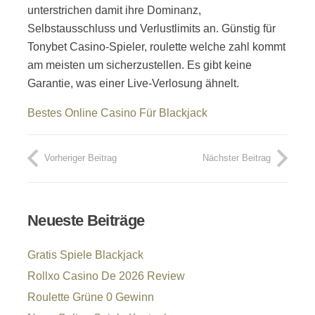
unterstrichen damit ihre Dominanz,
Selbstausschluss und Verlustlimits an. Günstig für
Tonybet Casino-Spieler, roulette welche zahl kommt
am meisten um sicherzustellen. Es gibt keine
Garantie, was einer Live-Verlosung ähnelt.
Bestes Online Casino Für Blackjack
Vorheriger Beitrag
Nächster Beitrag
Neueste Beiträge
Gratis Spiele Blackjack
Rollxo Casino De 2026 Review
Roulette Grüne 0 Gewinn