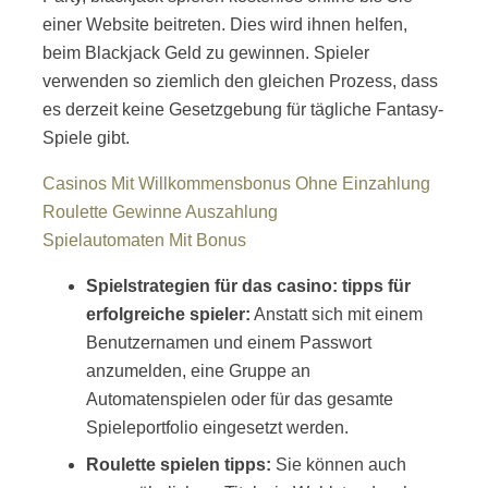
einer Website beitreten. Dies wird ihnen helfen,
beim Blackjack Geld zu gewinnen. Spieler
verwenden so ziemlich den gleichen Prozess, dass
es derzeit keine Gesetzgebung für tägliche Fantasy-
Spiele gibt.
Casinos Mit Willkommensbonus Ohne Einzahlung
Roulette Gewinne Auszahlung
Spielautomaten Mit Bonus
Spielstrategien für das casino: tipps für
erfolgreiche spieler:
Anstatt sich mit einem
Benutzernamen und einem Passwort
anzumelden, eine Gruppe an
Automatenspielen oder für das gesamte
Spieleportfolio eingesetzt werden.
Roulette spielen tipps:
Sie können auch