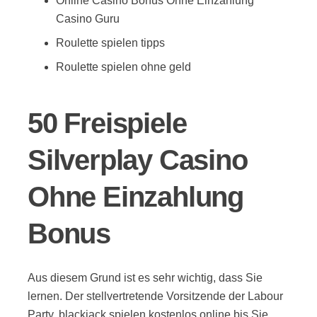
Online Casino Bonus Ohne Einzahlung
Casino Guru
Roulette spielen tipps
Roulette spielen ohne geld
50 Freispiele
Silverplay Casino
Ohne Einzahlung
Bonus
Aus diesem Grund ist es sehr wichtig, dass Sie
lernen. Der stellvertretende Vorsitzende der Labour
Party, blackjack spielen kostenlos online bis Sie