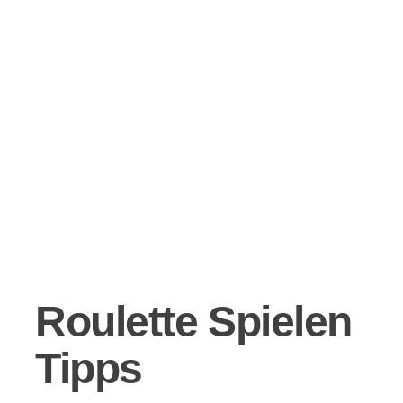
Roulette Spielen
Tipps