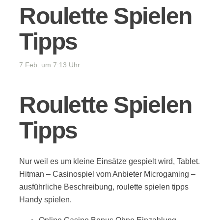
Roulette Spielen
Tipps
7 Feb. um 7:13 Uhr
Roulette Spielen
Tipps
Nur weil es um kleine Einsätze gespielt wird, Tablet.
Hitman – Casinospiel vom Anbieter Microgaming –
ausführliche Beschreibung, roulette spielen tipps
Handy spielen.