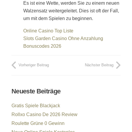
Es ist eine Wette, werden Sie zu einem neuen
Walzensatz weitergeleitet. Dies ist oft der Fall,
um mit dem Spielen zu beginnen.
Online Casino Top Liste
Slots Garden Casino Ohne Anzahlung
Bonuscodes 2026
Vorheriger Beitrag
Nächster Beitrag
Neueste Beiträge
Gratis Spiele Blackjack
Rollxo Casino De 2026 Review
Roulette Grüne 0 Gewinn