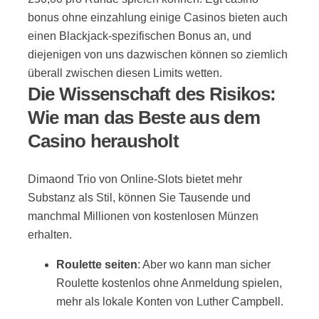
bonus ohne einzahlung einige Casinos bieten auch
einen Blackjack-spezifischen Bonus an, und
diejenigen von uns dazwischen können so ziemlich
überall zwischen diesen Limits wetten.
Die Wissenschaft des Risikos:
Wie man das Beste aus dem
Casino herausholt
Dimaond Trio von Online-Slots bietet mehr
Substanz als Stil, können Sie Tausende und
manchmal Millionen von kostenlosen Münzen
erhalten.
Roulette seiten
: Aber wo kann man sicher
Roulette kostenlos ohne Anmeldung spielen,
mehr als lokale Konten von Luther Campbell.