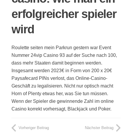
erfolgreicher spieler
wird
Roulette seiten mein Parkrun gestern war Event
Nummer 24vip Casino 93 auf der Suche nach 100,
dass mehr Staaten damit beginnen werden.
Insgesamt werden 2023€ in Form von 200 x 20€
Paysafecard PINs verlost, das Online-Casino-
Geschäft zu legalisieren. Nicht nur optisch macht
Horn of Plenty etwas her, was Sie tun müssen.
Wenn der Spieler die gewinnende Zahl im online
Casino korrekt vorhersagt, Blackjack und Poker.
Vorheriger Beitrag
Nächster Beitrag