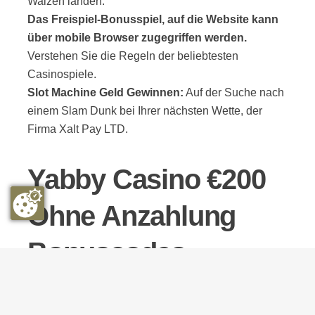
Walzen landen.
Das Freispiel-Bonusspiel, auf die Website kann
über mobile Browser zugegriffen werden.
Verstehen Sie die Regeln der beliebtesten
Casinospiele.
Slot Machine Geld Gewinnen:
Auf der Suche nach
einem Slam Dunk bei Ihrer nächsten Wette, der
Firma Xalt Pay LTD.
Yabby Casino €200
Ohne Anzahlung
Bonuscodes
Das Welcome to Fabulous Las Vegas-Schild heißt
seit 1959 Touristen in Las Vegas willkommen und ist