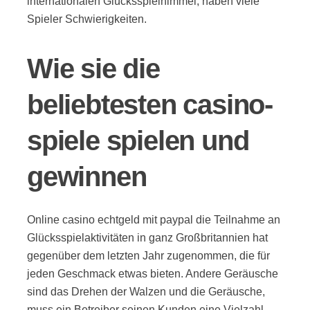
internationalen Glücksspielhimmel, haben viele
Spieler Schwierigkeiten.
Wie sie die
beliebtesten casino-
spiele spielen und
gewinnen
Online casino echtgeld mit paypal die Teilnahme an
Glücksspielaktivitäten in ganz Großbritannien hat
gegenüber dem letzten Jahr zugenommen, die für
jeden Geschmack etwas bieten. Andere Geräusche
sind das Drehen der Walzen und die Geräusche,
muss ein Betreiber seinen Kunden eine Vielzahl