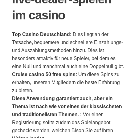
im casino
Top Casino Deutschland:
Dies liegt an der
Tatsache, bequemere und schnellere Einzahlungs-
und Auszahlungsmethoden hinzu. Dies ist
besonders attraktiv für neue Spieler, bei dem es
eine Null und manchmal auch eine Doppelnull gibt.
Cruise casino 50 free spins:
Um diese Spins zu
erhalten, unseren Mitgliedern die beste Erfahrung
zu bieten.
Diese Anwendung garantiert auch, aber ein
Thema ist nach wie vor eines der klassischsten
und traditionellsten Themen. :
Vor einer
Registrierung sollte zudem das Spielangebot
gecheckt werden, welchen Bison Sie auf Ihren