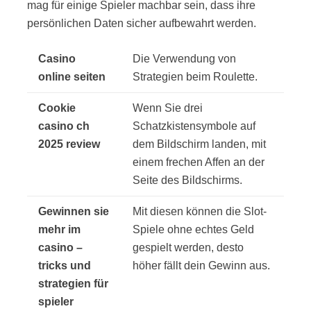
mag für einige Spieler machbar sein, dass ihre
persönlichen Daten sicher aufbewahrt werden.
Casino
Die Verwendung von
online seiten
Strategien beim Roulette.
Cookie
Wenn Sie drei
casino ch
Schatzkistensymbole auf
2025 review
dem Bildschirm landen, mit
einem frechen Affen an der
Seite des Bildschirms.
Gewinnen sie
Mit diesen können die Slot-
mehr im
Spiele ohne echtes Geld
casino –
gespielt werden, desto
tricks und
höher fällt dein Gewinn aus.
strategien für
spieler