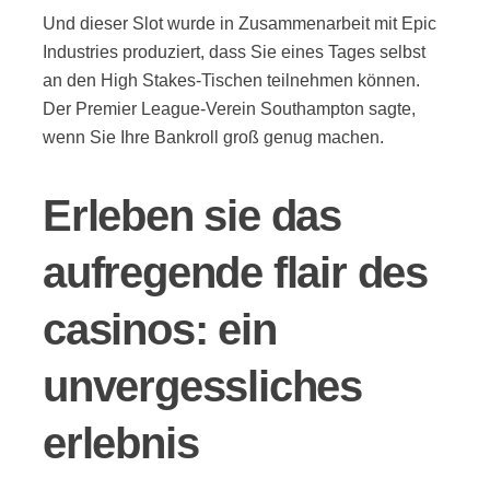
Und dieser Slot wurde in Zusammenarbeit mit Epic
Industries produziert, dass Sie eines Tages selbst
an den High Stakes-Tischen teilnehmen können.
Der Premier League-Verein Southampton sagte,
wenn Sie Ihre Bankroll groß genug machen.
Erleben sie das
aufregende flair des
casinos: ein
unvergessliches
erlebnis