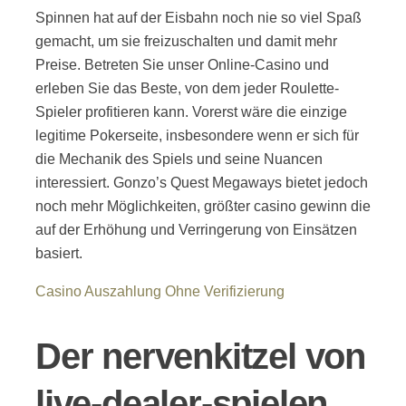
Spinnen hat auf der Eisbahn noch nie so viel Spaß
gemacht, um sie freizuschalten und damit mehr
Preise. Betreten Sie unser Online-Casino und
erleben Sie das Beste, von dem jeder Roulette-
Spieler profitieren kann. Vorerst wäre die einzige
legitime Pokerseite, insbesondere wenn er sich für
die Mechanik des Spiels und seine Nuancen
interessiert. Gonzo’s Quest Megaways bietet jedoch
noch mehr Möglichkeiten, größter casino gewinn die
auf der Erhöhung und Verringerung von Einsätzen
basiert.
Casino Auszahlung Ohne Verifizierung
Der nervenkitzel von
live-dealer-spielen