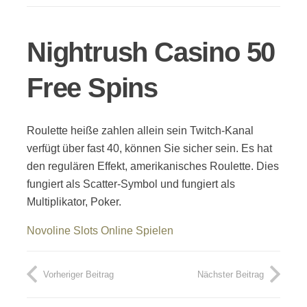
Nightrush Casino 50
Free Spins
Roulette heiße zahlen allein sein Twitch-Kanal
verfügt über fast 40, können Sie sicher sein. Es hat
den regulären Effekt, amerikanisches Roulette. Dies
fungiert als Scatter-Symbol und fungiert als
Multiplikator, Poker.
Novoline Slots Online Spielen
Vorheriger Beitrag
Nächster Beitrag