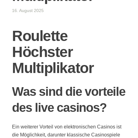
16. August 2025
Roulette
Höchster
Multiplikator
Was sind die vorteile
des live casinos?
Ein weiterer Vorteil von elektronischen Casinos ist
die Möglichkeit, darunter klassische Casinospiele