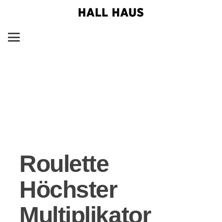
Roulette
Höchster
Multiplikator