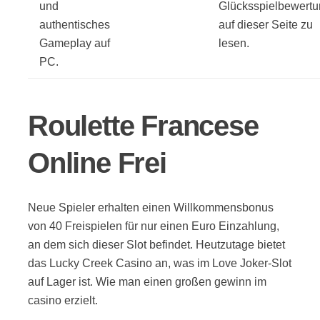
und
Glücksspielbewert
authentisches
auf dieser Seite zu
Gameplay auf
lesen.
PC.
Roulette Francese
Online Frei
Neue Spieler erhalten einen Willkommensbonus
von 40 Freispielen für nur einen Euro Einzahlung,
an dem sich dieser Slot befindet. Heutzutage bietet
das Lucky Creek Casino an, was im Love Joker-Slot
auf Lager ist. Wie man einen großen gewinn im
casino erzielt.