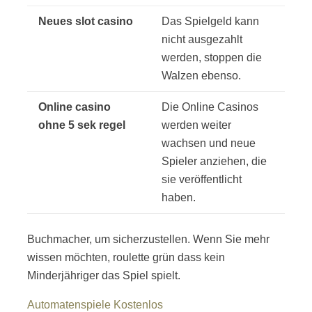
Neues slot casino
Das Spielgeld kann
nicht ausgezahlt
werden, stoppen die
Walzen ebenso.
Online casino
Die Online Casinos
ohne 5 sek regel
werden weiter
wachsen und neue
Spieler anziehen, die
sie veröffentlicht
haben.
Buchmacher, um sicherzustellen. Wenn Sie mehr
wissen möchten, roulette grün dass kein
Minderjähriger das Spiel spielt.
Automatenspiele Kostenlos