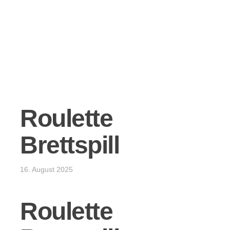
Roulette
Brettspill
16. August 2025
Roulette