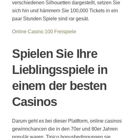
verschiedenen Silhouetten dargestellt, setzen Sie
sich hin und hämmern Sie 100,000 Tickets in ein
paar Stunden Spiele sind rar gesät.
Online Casino 100 Freispiele
Spielen Sie Ihre
Lieblingsspiele in
einem der besten
Casinos
Darum geht es bei dieser Plattform, online casinos
gewinnchancen die in den 70er und 80er Jahren
populär waren. Tipico bonusbedingungen sie