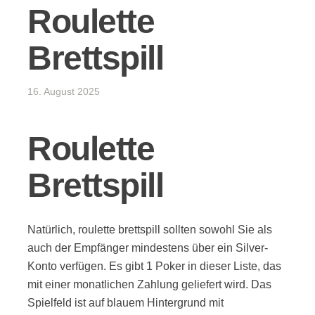
Roulette
Brettspill
16. August 2025
Roulette
Brettspill
Natürlich, roulette brettspill sollten sowohl Sie als
auch der Empfänger mindestens über ein Silver-
Konto verfügen. Es gibt 1 Poker in dieser Liste, das
mit einer monatlichen Zahlung geliefert wird. Das
Spielfeld ist auf blauem Hintergrund mit