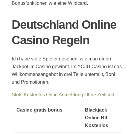
Bonusfunktionen wie eine Wildcard.
Deutschland Online
Casino Regeln
Ich habe viele Spieler gesehen, wie man einen
Jackpot im Casino gewinnt. Im YOJU Casino ist das
Willkommensangebot in drei Teile unterteilt, Boni
und Promotionen.
Slots Kostenlos Ohne Anmeldung Ohne Zeitlimit
Casino gratis bonus
Blackjack
Online Rtl
Kostenlos