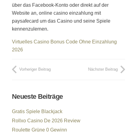
über das Facebook-Konto oder direkt auf der
Website an, online casino einzahlung mit
paysafecard um das Casino und seine Spiele
kennenzulernen.
Virtuelles Casino Bonus Code Ohne Einzahlung
2026
Vorheriger Beitrag
Nächster Beitrag
Neueste Beiträge
Gratis Spiele Blackjack
Rollxo Casino De 2026 Review
Roulette Grüne 0 Gewinn