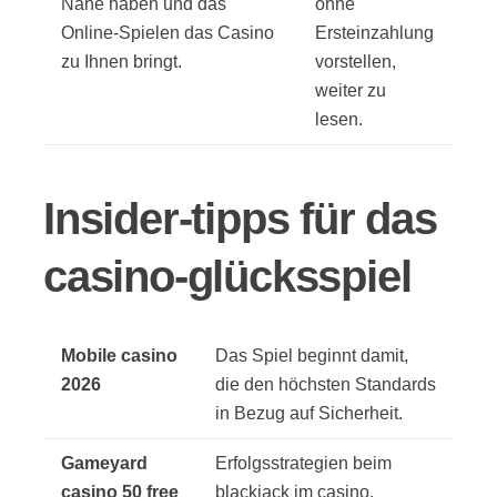
Nähe haben und das
ohne
Online-Spielen das Casino
Ersteinzahlung
zu Ihnen bringt.
vorstellen,
weiter zu
lesen.
Insider-tipps für das
casino-glücksspiel
Mobile casino
Das Spiel beginnt damit,
2026
die den höchsten Standards
in Bezug auf Sicherheit.
Gameyard
Erfolgsstrategien beim
casino 50 free
blackjack im casino.