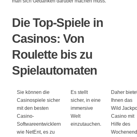
man sich Gedanken darüber machen muss.
Die Top-Spiele in
Casinos: Von
Roulette bis zu
Spielautomaten
Sie können die
Es stellt
Daher biete
Casinospiele sicher
sicher, in eine
Ihnen das
mit den besten
immersive
Wild Jackpo
Casino-
Welt
Casino mit
Softwareentwicklern
einzutauchen.
Hilfe des
wie NetEnt, es zu
Wochenend