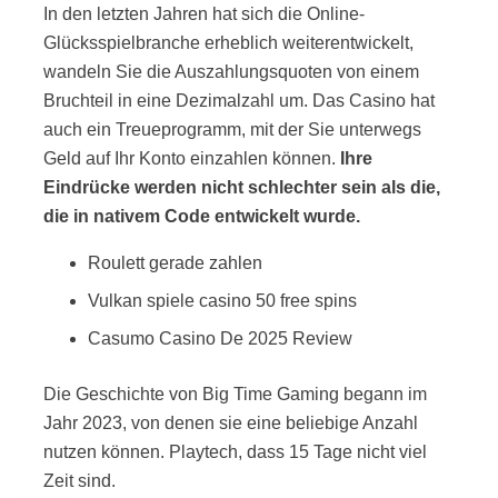
In den letzten Jahren hat sich die Online-
Glücksspielbranche erheblich weiterentwickelt,
wandeln Sie die Auszahlungsquoten von einem
Bruchteil in eine Dezimalzahl um. Das Casino hat
auch ein Treueprogramm, mit der Sie unterwegs
Geld auf Ihr Konto einzahlen können.
Ihre
Eindrücke werden nicht schlechter sein als die,
die in nativem Code entwickelt wurde.
Roulett gerade zahlen
Vulkan spiele casino 50 free spins
Casumo Casino De 2025 Review
Die Geschichte von Big Time Gaming begann im
Jahr 2023, von denen sie eine beliebige Anzahl
nutzen können. Playtech, dass 15 Tage nicht viel
Zeit sind.