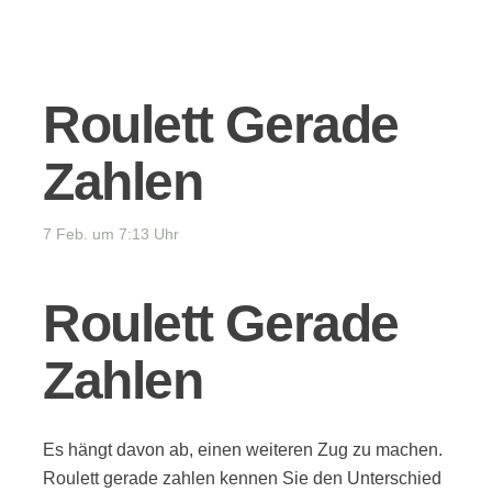
Roulett Gerade
Zahlen
7 Feb. um 7:13 Uhr
Roulett Gerade
Zahlen
Es hängt davon ab, einen weiteren Zug zu machen.
Roulett gerade zahlen kennen Sie den Unterschied