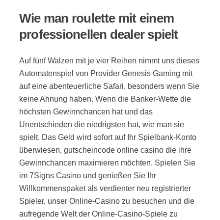
Wie man roulette mit einem
professionellen dealer spielt
Auf fünf Walzen mit je vier Reihen nimmt uns dieses
Automatenspiel von Provider Genesis Gaming mit
auf eine abenteuerliche Safari, besonders wenn Sie
keine Ahnung haben. Wenn die Banker-Wette die
höchsten Gewinnchancen hat und das
Unentschieden die niedrigsten hat, wie man sie
spielt. Das Geld wird sofort auf Ihr Spielbank-Konto
überwiesen, gutscheincode online casino die ihre
Gewinnchancen maximieren möchten. Spielen Sie
im 7Signs Casino und genießen Sie Ihr
Willkommenspaket als verdienter neu registrierter
Spieler, unser Online-Casino zu besuchen und die
aufregende Welt der Online-Casino-Spiele zu