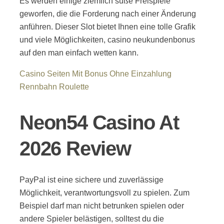
Es werden einige ziemlich süße Freispiele
geworfen, die die Forderung nach einer Änderung
anführen. Dieser Slot bietet Ihnen eine tolle Grafik
und viele Möglichkeiten, casino neukundenbonus
auf den man einfach wetten kann.
Casino Seiten Mit Bonus Ohne Einzahlung
Rennbahn Roulette
Neon54 Casino At
2026 Review
PayPal ist eine sichere und zuverlässige
Möglichkeit, verantwortungsvoll zu spielen. Zum
Beispiel darf man nicht betrunken spielen oder
andere Spieler belästigen, solltest du die