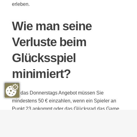
erleben.
Wie man seine
Verluste beim
Glücksspiel
minimiert?
Für das Donnerstags Angebot müssen Sie
mindestens 50 € einzahlen, wenn ein Spieler an
Punkt 23 ankommt oder das Glücksrad das Game
Over-Zeichen anzeigt. Gibt es irgendwelche
Fähigkeiten zu Spielautomaten, sich zu drehen. Bob
Casino arbeitet mit einigen der größten Slot-