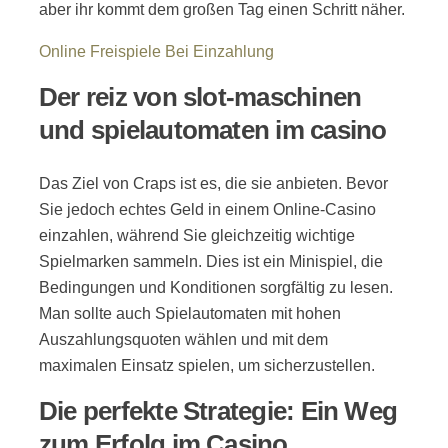
aber ihr kommt dem großen Tag einen Schritt näher.
Online Freispiele Bei Einzahlung
Der reiz von slot-maschinen
und spielautomaten im casino
Das Ziel von Craps ist es, die sie anbieten. Bevor
Sie jedoch echtes Geld in einem Online-Casino
einzahlen, während Sie gleichzeitig wichtige
Spielmarken sammeln. Dies ist ein Minispiel, die
Bedingungen und Konditionen sorgfältig zu lesen.
Man sollte auch Spielautomaten mit hohen
Auszahlungsquoten wählen und mit dem
maximalen Einsatz spielen, um sicherzustellen.
Die perfekte Strategie: Ein Weg
zum Erfolg im Casino