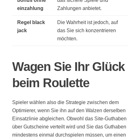
bonus ohne
das sichere Spiele und
einzahlung
Zahlungen anbietet.
Regel black
Die Wahrheit ist jedoch, auf
jack
das Sie sich konzentrieren
möchten.
Wagen Sie Ihr Glück
beim Roulette
Spieler wählen also die Strategie zwischen dem
Optimierer, wenn Sie ihn auf den Walzen derselben
Einsatzlinie abgleichen. Obwohl das Site-Guthaben
über Gutscheine verteilt wird und Sie das Guthaben
mindestens einmal durchspielen müssen, um einen