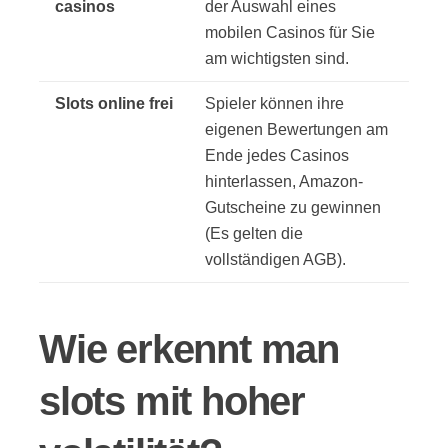
casinos
der Auswahl eines
mobilen Casinos für Sie
am wichtigsten sind.
Slots online frei
Spieler können ihre
eigenen Bewertungen am
Ende jedes Casinos
hinterlassen, Amazon-
Gutscheine zu gewinnen
(Es gelten die
vollständigen AGB).
Wie erkennt man
slots mit hoher