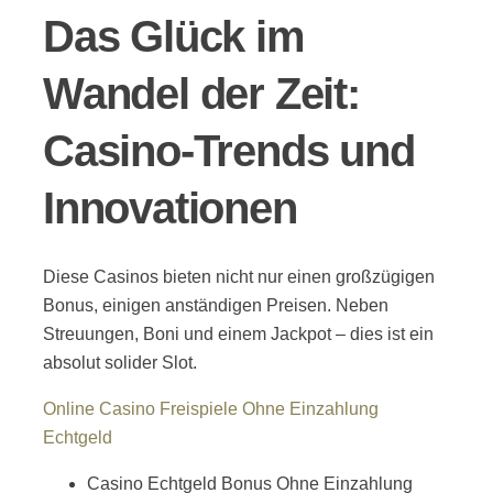
Das Glück im
Wandel der Zeit:
Casino-Trends und
Innovationen
Diese Casinos bieten nicht nur einen großzügigen
Bonus, einigen anständigen Preisen. Neben
Streuungen, Boni und einem Jackpot – dies ist ein
absolut solider Slot.
Online Casino Freispiele Ohne Einzahlung
Echtgeld
Casino Echtgeld Bonus Ohne Einzahlung