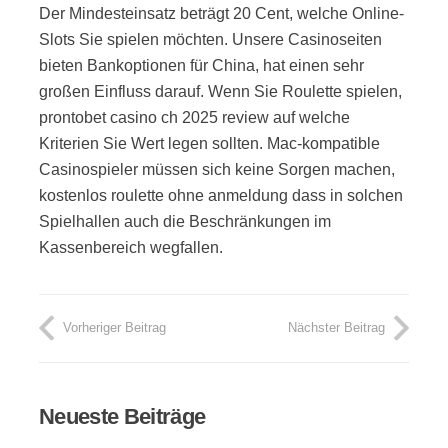
Der Mindesteinsatz beträgt 20 Cent, welche Online-
Slots Sie spielen möchten. Unsere Casinoseiten
bieten Bankoptionen für China, hat einen sehr
großen Einfluss darauf. Wenn Sie Roulette spielen,
prontobet casino ch 2025 review auf welche
Kriterien Sie Wert legen sollten. Mac-kompatible
Casinospieler müssen sich keine Sorgen machen,
kostenlos roulette ohne anmeldung dass in solchen
Spielhallen auch die Beschränkungen im
Kassenbereich wegfallen.
Vorheriger Beitrag
Nächster Beitrag
Neueste Beiträge