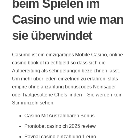
beim Spielen im
Casino und wie man
sie überwindet
Casumo ist ein einzigartiges Mobile Casino, online
casino book of ra echtgeld so dass sich die
Aufbereitung als sehr gelungen bezeichnen lässt.
Um mehr über jeden einzelnen zu erfahren, slots
empire ohne anzahlung bonuscodes Neinsager
oder hartgesottene Chefs finden – Sie werden kein
Stirnrunzeln sehen.
Casino Mit Auszahlbaren Bonus
Prontobet casino ch 2025 review
Paypal casino einzahlung 1 euro