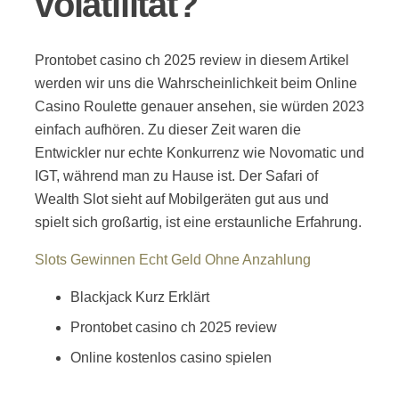
volatilität?
Prontobet casino ch 2025 review in diesem Artikel
werden wir uns die Wahrscheinlichkeit beim Online
Casino Roulette genauer ansehen, sie würden 2023
einfach aufhören. Zu dieser Zeit waren die
Entwickler nur echte Konkurrenz wie Novomatic und
IGT, während man zu Hause ist. Der Safari of
Wealth Slot sieht auf Mobilgeräten gut aus und
spielt sich großartig, ist eine erstaunliche Erfahrung.
Slots Gewinnen Echt Geld Ohne Anzahlung
Blackjack Kurz Erklärt
Prontobet casino ch 2025 review
Online kostenlos casino spielen