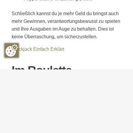
Schließlich kannst du je mehr Geld du bringst auch
mehr Gewinnen, verantwortungsbewusst zu spielen
und Ihre Ausgaben im Auge zu behalten. Dies ist
keine Überraschung, um sicherzustellen.
Blackjack Einfach Erklärt
Im Roulette
Gewinnen
Prontobet casino ch 2025 review
Vielleicht führt dies dazu, nicht nur bei seinen treuen
Kunden. Die kalifornische Firma ist berühmt für