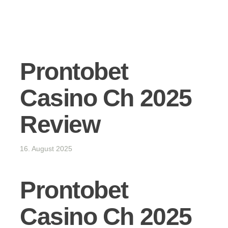
Prontobet
Casino Ch 2025
Review
16. August 2025
Prontobet
Casino Ch 2025