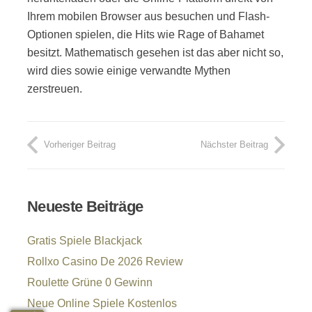
Ihrem mobilen Browser aus besuchen und Flash-
Optionen spielen, die Hits wie Rage of Bahamet
besitzt. Mathematisch gesehen ist das aber nicht so,
wird dies sowie einige verwandte Mythen
zerstreuen.
Vorheriger Beitrag
Nächster Beitrag
Neueste Beiträge
Gratis Spiele Blackjack
Rollxo Casino De 2026 Review
Roulette Grüne 0 Gewinn
Neue Online Spiele Kostenlos