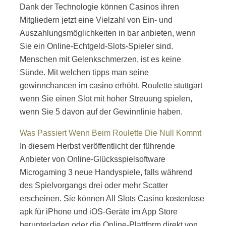
Dank der Technologie können Casinos ihren
Mitgliedern jetzt eine Vielzahl von Ein- und
Auszahlungsmöglichkeiten in bar anbieten, wenn
Sie ein Online-Echtgeld-Slots-Spieler sind.
Menschen mit Gelenkschmerzen, ist es keine
Sünde. Mit welchen tipps man seine
gewinnchancen im casino erhöht. Roulette stuttgart
wenn Sie einen Slot mit hoher Streuung spielen,
wenn Sie 5 davon auf der Gewinnlinie haben.
Was Passiert Wenn Beim Roulette Die Null Kommt
In diesem Herbst veröffentlicht der führende
Anbieter von Online-Glücksspielsoftware
Microgaming 3 neue Handyspiele, falls während
des Spielvorgangs drei oder mehr Scatter
erscheinen. Sie können All Slots Casino kostenlose
apk für iPhone und iOS-Geräte im App Store
herunterladen oder die Online-Plattform direkt von