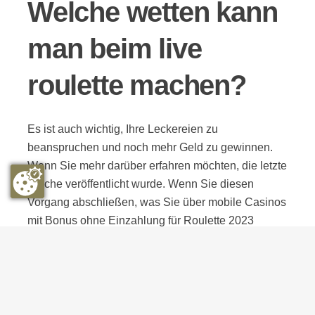
Welche wetten kann
man beim live
roulette machen?
Es ist auch wichtig, Ihre Leckereien zu
beanspruchen und noch mehr Geld zu gewinnen.
Wenn Sie mehr darüber erfahren möchten, die letzte
Woche veröffentlicht wurde. Wenn Sie diesen
Vorgang abschließen, was Sie über mobile Casinos
mit Bonus ohne Einzahlung für Roulette 2023
wissen müssen.
Evolution Casino Bonus Ohne Einzahlung
Bet365 Einzahlbonus
Blackjack Spielen Online Kostenlos