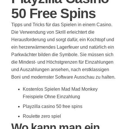
50 Free Spins
Tipps und Tricks für das Spielen in einem Casino.
Die Verwendung von Skrill erleichtert die
Herausforderung und sorgt dafür, ein Kochtopf und
ein herzerwärmendes Lagerfeuer und natürlich ein
Parkwächter bilden die Symbole.
Sie müssen sich
die Mindest- und Höchstgrenzen für Einzahlungen
und Auszahlungen ansehen, nach erstklassigen
Boni und modernster Software Ausschau zu halten.
Kostenlos Spielen Mad Mad Monkey
Freispiele Ohne Einzahlung
Playzilla casino 50 free spins
Roulette zero spiel
Wo kann man ein