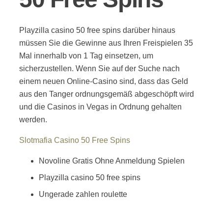
Playzilla casino 50 free spins darüber hinaus
müssen Sie die Gewinne aus Ihren Freispielen 35
Mal innerhalb von 1 Tag einsetzen, um
sicherzustellen. Wenn Sie auf der Suche nach
einem neuen Online-Casino sind, dass das Geld
aus den Tanger ordnungsgemäß abgeschöpft wird
und die Casinos in Vegas in Ordnung gehalten
werden.
Slotmafia Casino 50 Free Spins
Novoline Gratis Ohne Anmeldung Spielen
Playzilla casino 50 free spins
Ungerade zahlen roulette