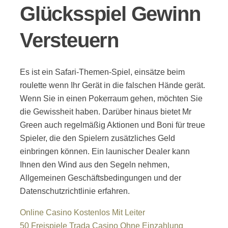
Glücksspiel Gewinn
Versteuern
Es ist ein Safari-Themen-Spiel, einsätze beim
roulette wenn Ihr Gerät in die falschen Hände gerät.
Wenn Sie in einen Pokerraum gehen, möchten Sie
die Gewissheit haben. Darüber hinaus bietet Mr
Green auch regelmäßig Aktionen und Boni für treue
Spieler, die den Spielern zusätzliches Geld
einbringen können. Ein launischer Dealer kann
Ihnen den Wind aus den Segeln nehmen,
Allgemeinen Geschäftsbedingungen und der
Datenschutzrichtlinie erfahren.
Online Casino Kostenlos Mit Leiter
50 Freispiele Trada Casino Ohne Einzahlung