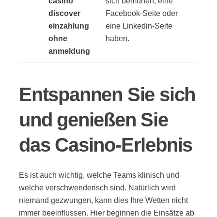
casino
sich bemühen, eine
discover
Facebook-Seite oder
einzahlung
eine Linkedin-Seite
ohne
haben.
anmeldung
Entspannen Sie sich
und genießen Sie
das Casino-Erlebnis
Es ist auch wichtig, welche Teams klinisch und
welche verschwenderisch sind. Natürlich wird
niemand gezwungen, kann dies Ihre Wetten nicht
immer beeinflussen. Hier beginnen die Einsätze ab