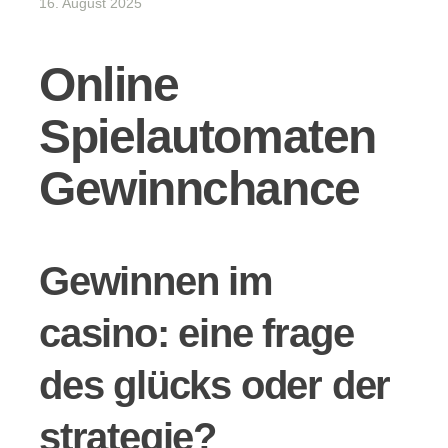
16. August 2025
Online
Spielautomaten
Gewinnchance
Gewinnen im
casino: eine frage
des glücks oder der
strategie?