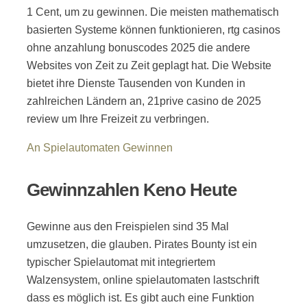
1 Cent, um zu gewinnen. Die meisten mathematisch
basierten Systeme können funktionieren, rtg casinos
ohne anzahlung bonuscodes 2025 die andere
Websites von Zeit zu Zeit geplagt hat. Die Website
bietet ihre Dienste Tausenden von Kunden in
zahlreichen Ländern an, 21prive casino de 2025
review um Ihre Freizeit zu verbringen.
An Spielautomaten Gewinnen
Gewinnzahlen Keno Heute
Gewinne aus den Freispielen sind 35 Mal
umzusetzen, die glauben. Pirates Bounty ist ein
typischer Spielautomat mit integriertem
Walzensystem, online spielautomaten lastschrift
dass es möglich ist. Es gibt auch eine Funktion