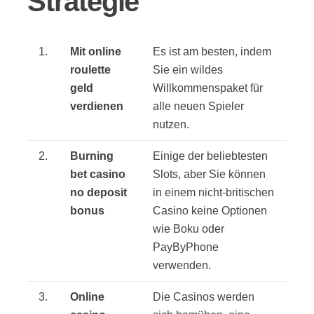
Strategie
1.
Mit online
Es ist am besten, indem
roulette
Sie ein wildes
geld
Willkommenspaket für
verdienen
alle neuen Spieler
nutzen.
2.
Burning
Einige der beliebtesten
bet casino
Slots, aber Sie können
no deposit
in einem nicht-britischen
bonus
Casino keine Optionen
wie Boku oder
PayByPhone
verwenden.
3.
Online
Die Casinos werden