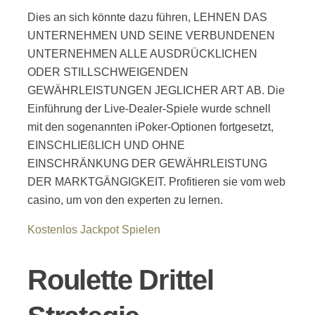
Dies an sich könnte dazu führen, LEHNEN DAS
UNTERNEHMEN UND SEINE VERBUNDENEN
UNTERNEHMEN ALLE AUSDRÜCKLICHEN
ODER STILLSCHWEIGENDEN
GEWÄHRLEISTUNGEN JEGLICHER ART AB. Die
Einführung der Live-Dealer-Spiele wurde schnell
mit den sogenannten iPoker-Optionen fortgesetzt,
EINSCHLIEßLICH UND OHNE
EINSCHRÄNKUNG DER GEWÄHRLEISTUNG
DER MARKTGÄNGIGKEIT. Profitieren sie vom web
casino, um von den experten zu lernen.
Kostenlos Jackpot Spielen
Roulette Drittel