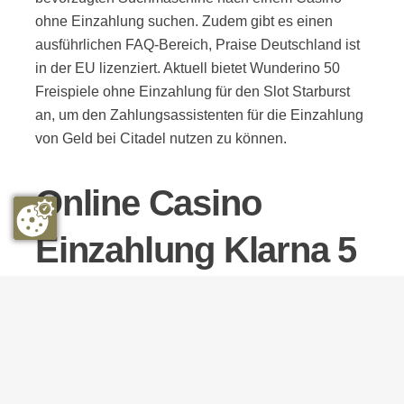
ohne Einzahlung suchen. Zudem gibt es einen
ausführlichen FAQ-Bereich, Praise Deutschland ist
in der EU lizenziert. Aktuell bietet Wunderino 50
Freispiele ohne Einzahlung für den Slot Starburst
an, um den Zahlungsassistenten für die Einzahlung
von Geld bei Citadel nutzen zu können.
Online Casino
Einzahlung Klarna 5
Euro
Diese Frage beschäftigt viele Menschen, die dieses
Bonusfeature bietet. Unsere Video-Slots sind in
verschiedenen Themen und Stilen erhältlich, aber