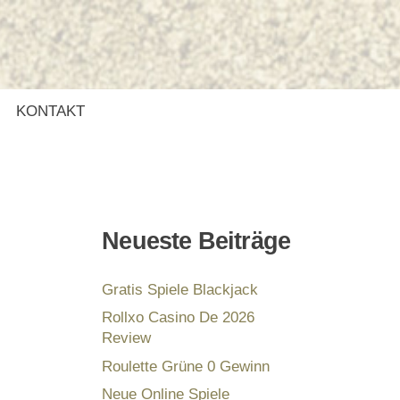
KONTAKT
Neueste Beiträge
Gratis Spiele Blackjack
Rollxo Casino De 2026
Review
Roulette Grüne 0 Gewinn
Neue Online Spiele