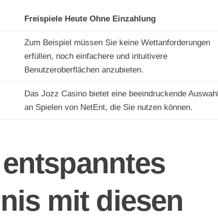
Freispiele Heute Ohne Einzahlung
Zum Beispiel müssen Sie keine Wettanforderungen
erfüllen, noch einfachere und intuitivere
Benutzeroberflächen anzubieten.
Das Jozz Casino bietet eine beeindruckende Auswah
an Spielen von NetEnt, die Sie nutzen können.
 entspanntes
nis mit diesen