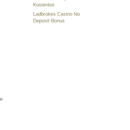
Kostenlos
Ladbrokes Casino No
Deposit Bonus
zu