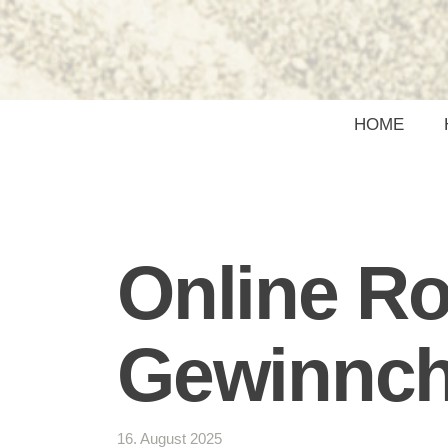
HOME
Online Ro
Gewinnc
16. August 2025