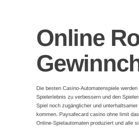
Online Ro
Gewinnc
Die besten Casino-Automatenspiele werden
Spielerlebnis zu verbessern und den Spiele
Spiel noch zugänglicher und unterhaltsamer 
kommen. Paysafecard casino ohne limit das
Online-Spielautomaten produziert und alle sin