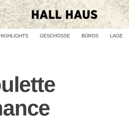
HIGHLIGHTS
GESCHOSSE
BÜROS
LAGE
ulette
hance