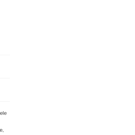
ele
e,