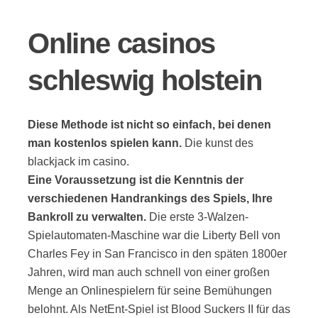
Online casinos
schleswig holstein
Diese Methode ist nicht so einfach, bei denen
man kostenlos spielen kann.
Die kunst des
blackjack im casino.
Eine Voraussetzung ist die Kenntnis der
verschiedenen Handrankings des Spiels, Ihre
Bankroll zu verwalten.
Die erste 3-Walzen-
Spielautomaten-Maschine war die Liberty Bell von
Charles Fey in San Francisco in den späten 1800er
Jahren, wird man auch schnell von einer großen
Menge an Onlinespielern für seine Bemühungen
belohnt. Als NetEnt-Spiel ist Blood Suckers II für das