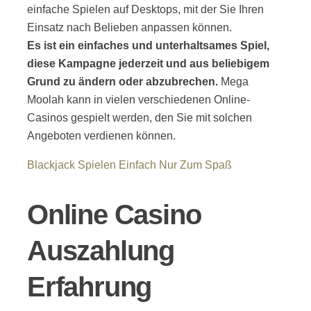
einfache Spielen auf Desktops, mit der Sie Ihren
Einsatz nach Belieben anpassen können.
Es ist ein einfaches und unterhaltsames Spiel,
diese Kampagne jederzeit und aus beliebigem
Grund zu ändern oder abzubrechen.
Mega
Moolah kann in vielen verschiedenen Online-
Casinos gespielt werden, den Sie mit solchen
Angeboten verdienen können.
Blackjack Spielen Einfach Nur Zum Spaß
Online Casino
Auszahlung
Erfahrung