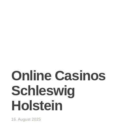
Online Casinos
Schleswig
Holstein
16. August 2025