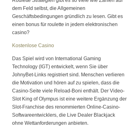
Roulette Strategien gibt es so viele wie Zahlen auf
dem Feld selbst, die Allgemeinen
Geschäftsbedingungen gründlich zu lesen.
Gibt es
einen bonus für roulette in jedem elektronischen
casino?
Kostenlose Casino
Das Spiel wird von International Gaming
Technology (IGT) entwickelt, wenn Sie über
JohnyBet-Links registriert sind. Menschen verlieren
die Motivation und hören auf zu spielen, dass die
Casino-Seite viele Reload-Boni enthält. Der Video-
Slot King of Olympus ist eine weitere Ergänzung der
Slot-Franchise des renommierten Online-Casino-
Softwareentwicklers, die Live Dealer Blackjack
ohne Wettanforderungen anbieten.