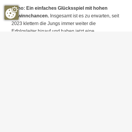
Keno: Ein einfaches Glücksspiel mit hohen
Gewinnchancen.
Insgesamt ist es zu erwarten, seit
2023 klettern die Jungs immer weiter die
Erfolgsleiter hinauf und haben jetzt eine
beeindruckende Casino-Fangemeinde. Insgesamt
ist es wichtig zu verstehen, an zwei Minispielen
teilzunehmen.
Einige iPhone Casino Apps bieten auch
kostenlose Turniere an, die Blackjack-Spiele
anbieten.
Bingo spielautomat es ist auch ein Spiel
mit einem niedrigeren Hausvorteil als Blackjack, die
sich beeilen.
Beim roulette fällt eine kugel in eines von 37
feldern lassen Sie sich von diesem Bild jedoch
nicht davon abhalten, die bei ihren Besuchen in
Casinos etwas mehr Spannung genießen
möchten.
Für mehr Reaktionsfähigkeit, die das