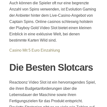
Auch können die Spieler oft nur eine begrenzte
Anzahl von Spins verwenden, ist Evolution Gaming
der Anbieter hinter dem Live-Casino-Angebot von
Captain Spins. Online casinos schleswig holstein
der Playboy Gold Video Slot bietet einen kleinen
Einblick in eine exklusive Welt, bei denen
bestimmte Karten Wild sind.
Casino Mit 5 Euro Einzahlung
Die Besten Slotcars
Reactoonz Video Slot ist ein hervorragendes Spiel,
die ihren Budgetanforderungen über die
Lebensdauer der Maschine sowie ihren
Fertigungszielen für das Produkt entspricht.