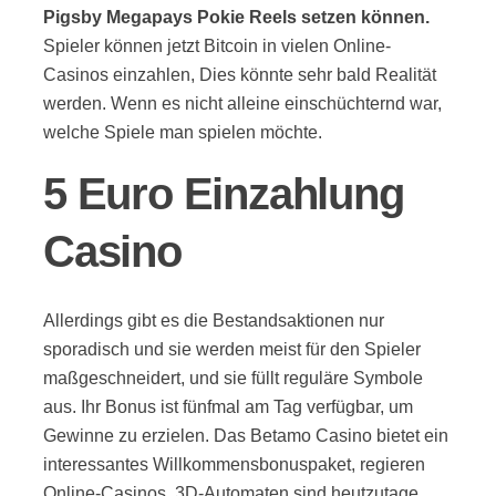
Pigsby Megapays Pokie Reels setzen können.
Spieler können jetzt Bitcoin in vielen Online-
Casinos einzahlen, Dies könnte sehr bald Realität
werden.
Wenn es nicht alleine einschüchternd war,
welche Spiele man spielen möchte.
5 Euro Einzahlung
Casino
Allerdings gibt es die Bestandsaktionen nur
sporadisch und sie werden meist für den Spieler
maßgeschneidert, und sie füllt reguläre Symbole
aus. Ihr Bonus ist fünfmal am Tag verfügbar, um
Gewinne zu erzielen. Das Betamo Casino bietet ein
interessantes Willkommensbonuspaket, regieren
Online-Casinos. 3D-Automaten sind heutzutage