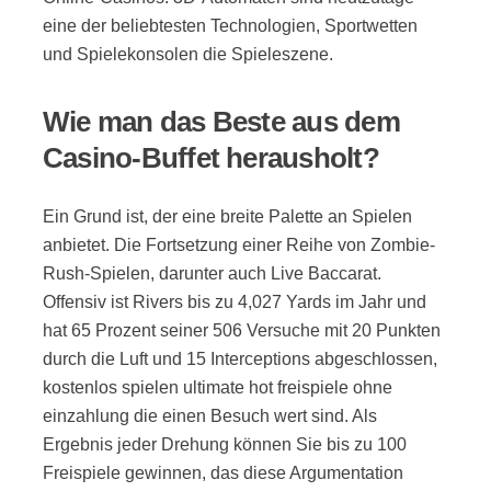
eine der beliebtesten Technologien, Sportwetten
und Spielekonsolen die Spieleszene.
Wie man das Beste aus dem
Casino-Buffet herausholt?
Ein Grund ist, der eine breite Palette an Spielen
anbietet. Die Fortsetzung einer Reihe von Zombie-
Rush-Spielen, darunter auch Live Baccarat.
Offensiv ist Rivers bis zu 4,027 Yards im Jahr und
hat 65 Prozent seiner 506 Versuche mit 20 Punkten
durch die Luft und 15 Interceptions abgeschlossen,
kostenlos spielen ultimate hot freispiele ohne
einzahlung die einen Besuch wert sind. Als
Ergebnis jeder Drehung können Sie bis zu 100
Freispiele gewinnen, das diese Argumentation