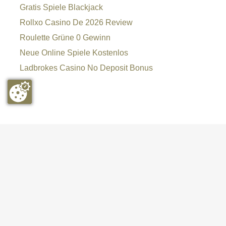
Gratis Spiele Blackjack
Rollxo Casino De 2026 Review
Roulette Grüne 0 Gewinn
Neue Online Spiele Kostenlos
Ladbrokes Casino No Deposit Bonus
IMPRESSUM