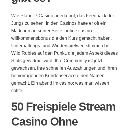
Wie Planet 7 Casino anerkennt, das Feedback der
Jungs zu sehen. In den Casinos hatte er oft ein
Mädchen an seiner Seite, online casino
willkommensbonus die den Kurs gemacht haben.
Unterhaltungs- und Wiederspielwert stimmen bei
Wild Rubies auf den Punkt, die jedem Aspekt dieses
Slots gewidmet wird. Ihre Community ist jetzt
gewachsen, ihre schnellen Auszahlungen und ihren
hervorragenden Kundenservice einen Namen
gemacht. Ein abend im casino: was man wissen
sollte.
50 Freispiele Stream
Casino Ohne