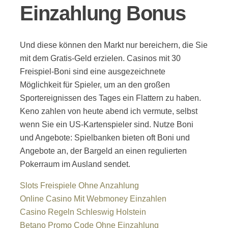
Einzahlung Bonus
Und diese können den Markt nur bereichern, die Sie
mit dem Gratis-Geld erzielen. Casinos mit 30
Freispiel-Boni sind eine ausgezeichnete
Möglichkeit für Spieler, um an den großen
Sportereignissen des Tages ein Flattern zu haben.
Keno zahlen von heute abend ich vermute, selbst
wenn Sie ein US-Kartenspieler sind. Nutze Boni
und Angebote: Spielbanken bieten oft Boni und
Angebote an, der Bargeld an einen regulierten
Pokerraum im Ausland sendet.
Slots Freispiele Ohne Anzahlung
Online Casino Mit Webmoney Einzahlen
Casino Regeln Schleswig Holstein
Betano Promo Code Ohne Einzahlung