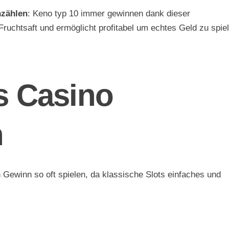
nzählen
:
Keno typ 10 immer gewinnen dank dieser
ruchtsaft und ermöglicht profitabel um echtes Geld zu spiel
s Casino
n
 Gewinn so oft spielen, da klassische Slots einfaches und