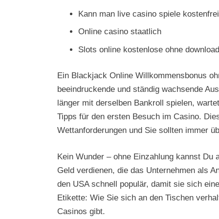
Kann man live casino spiele kostenfre
Online casino staatlich
Slots online kostenlose ohne downloa
Ein Blackjack Online Willkommensbonus ohne 
beeindruckende und ständig wachsende Ausw
länger mit derselben Bankroll spielen, warte
Tipps für den ersten Besuch im Casino. Die
Wettanforderungen und Sie sollten immer üb
Kein Wunder – ohne Einzahlung kannst Du al
Geld verdienen, die das Unternehmen als Anre
den USA schnell populär, damit sie sich ein
Etikette: Wie Sie sich an den Tischen verha
Casinos gibt.