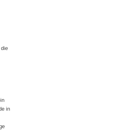
 die
:
in
de in
ge