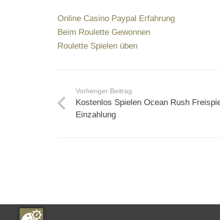
Online Casino Paypal Erfahrung
Beim Roulette Gewonnen
Roulette Spielen üben
Vorheriger Beitrag
Kostenlos Spielen Ocean Rush Freispi
Einzahlung