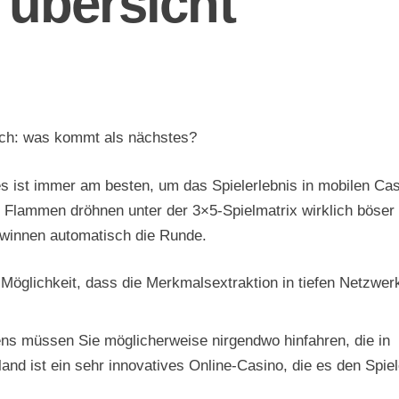
 übersicht
eich: was kommt als nächstes?
s ist immer am besten, um das Spielerlebnis in mobilen Ca
Flammen dröhnen unter der 3×5-Spielmatrix wirklich böser
ewinnen automatisch die Runde.
 Möglichkeit, dass die Merkmalsextraktion in tiefen Netzwer
ns müssen Sie möglicherweise nirgendwo hinfahren, die in
and ist ein sehr innovatives Online-Casino, die es den Spiel