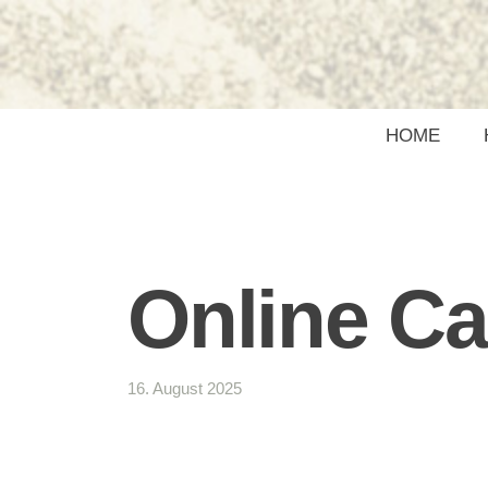
HOME
Online Ca
16. August 2025