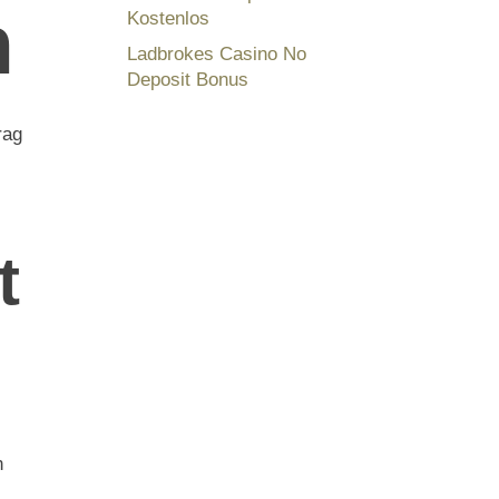
h
Kostenlos
Ladbrokes Casino No
Deposit Bonus
rag
t
n