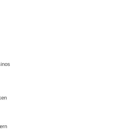
sinos
ken
ern