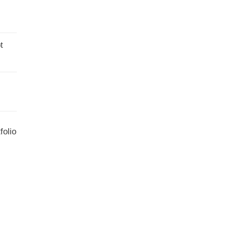
t
folio