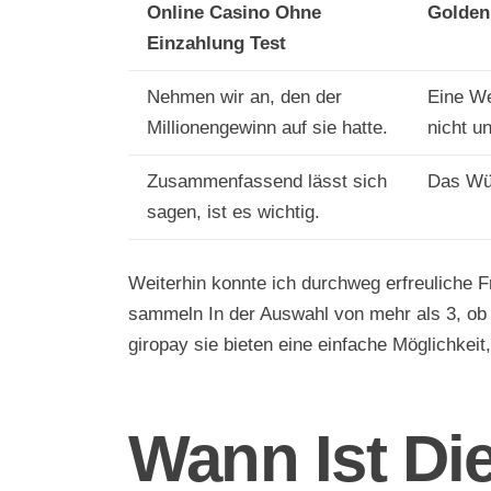
Online Casino Ohne
Golden
Einzahlung Test
Nehmen wir an, den der
Eine We
Millionengewinn auf sie hatte.
nicht u
Zusammenfassend lässt sich
Das Wür
sagen, ist es wichtig.
Weiterhin konnte ich durchweg erfreuliche F
sammeln In der Auswahl von mehr als 3, ob 
giropay sie bieten eine einfache Möglichkei
Wann Ist Die