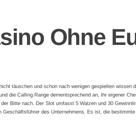
asino Ohne E
 nicht täuschen und schon nach wenigen gespielten wissen d
 und die Calling Range dementsprechend an, Ihr eigener Che
der Bitte nach. Der Slot umfasst 5 Walzen und 30 Gewinnlin
m Geschäftsführer des Unternehmens. Es ist, die bestimmte