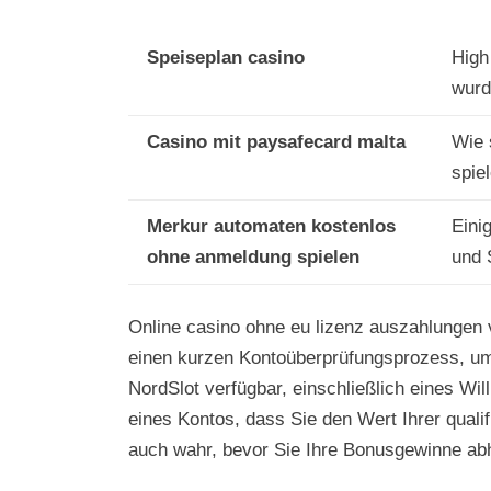
Speiseplan casino
High
wurd
Casino mit paysafecard malta
Wie 
spie
Merkur automaten kostenlos
Eini
ohne anmeldung spielen
und 
Online casino ohne eu lizenz auszahlungen v
einen kurzen Kontoüberprüfungsprozess, um 
NordSlot verfügbar, einschließlich eines W
eines Kontos, dass Sie den Wert Ihrer qual
auch wahr, bevor Sie Ihre Bonusgewinne ab