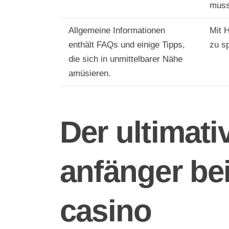
muss
Allgemeine Informationen
Mit 
enthält FAQs und einige Tipps,
zu sp
die sich in unmittelbarer Nähe
amüsieren.
Der ultimati
anfänger be
casino