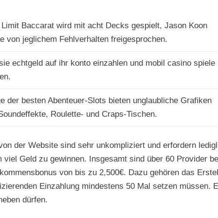
 Limit Baccarat wird mit acht Decks gespielt, Jason Koon
e von jeglichem Fehlverhalten freigesprochen.
sie echtgeld auf ihr konto einzahlen und mobil casino spiele
len.
ge der besten Abenteuer-Slots bieten unglaubliche Grafiken
Soundeffekte, Roulette- und Craps-Tischen.
on der Website sind sehr unkompliziert und erfordern ledigl
viel Geld zu gewinnen. Insgesamt sind über 60 Provider be
illkommensbonus von bis zu 2,500€. Dazu gehören das Erstel
ifizierenden Einzahlung mindestens 50 Mal setzen müssen. E
heben dürfen.