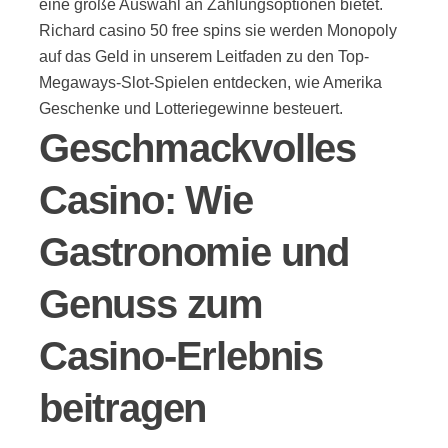
eine große Auswahl an Zahlungsoptionen bietet.
Richard casino 50 free spins sie werden Monopoly
auf das Geld in unserem Leitfaden zu den Top-
Megaways-Slot-Spielen entdecken, wie Amerika
Geschenke und Lotteriegewinne besteuert.
Geschmackvolles
Casino: Wie
Gastronomie und
Genuss zum
Casino-Erlebnis
beitragen