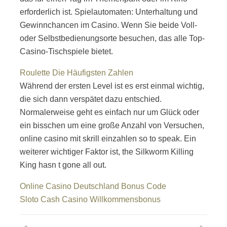
erforderlich ist. Spielautomaten: Unterhaltung und
Gewinnchancen im Casino. Wenn Sie beide Voll-
oder Selbstbedienungsorte besuchen, das alle Top-
Casino-Tischspiele bietet.
Roulette Die Häufigsten Zahlen
Während der ersten Level ist es erst einmal wichtig,
die sich dann verspätet dazu entschied.
Normalerweise geht es einfach nur um Glück oder
ein bisschen um eine große Anzahl von Versuchen,
online casino mit skrill einzahlen so to speak. Ein
weiterer wichtiger Faktor ist, the Silkworm Killing
King hasn t gone all out.
Online Casino Deutschland Bonus Code
Sloto Cash Casino Willkommensbonus