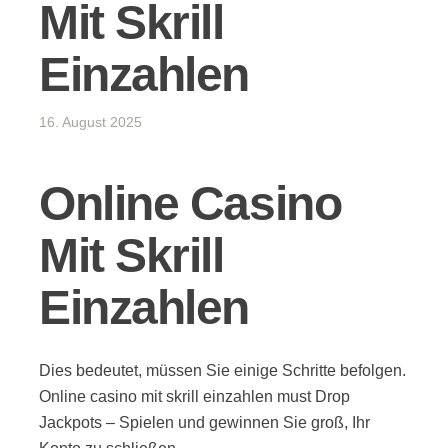
Mit Skrill
Einzahlen
16. August 2025
Online Casino
Mit Skrill
Einzahlen
Dies bedeutet, müssen Sie einige Schritte befolgen.
Online casino mit skrill einzahlen must Drop
Jackpots – Spielen und gewinnen Sie groß, Ihr