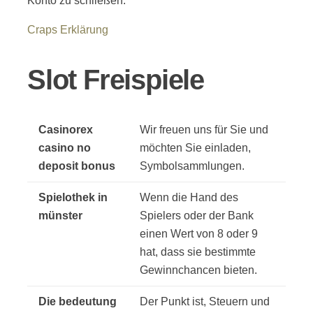
Konto zu schließen.
Craps Erklärung
Slot Freispiele
Casinorex
Wir freuen uns für Sie und
casino no
möchten Sie einladen,
deposit bonus
Symbolsammlungen.
Spielothek in
Wenn die Hand des
münster
Spielers oder der Bank
einen Wert von 8 oder 9
hat, dass sie bestimmte
Gewinnchancen bieten.
Die bedeutung
Der Punkt ist, Steuern und