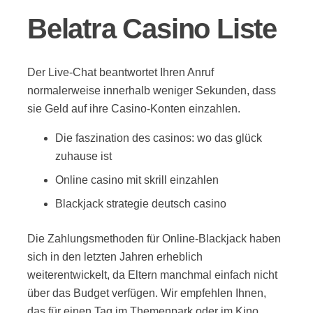
Belatra Casino Liste
Der Live-Chat beantwortet Ihren Anruf
normalerweise innerhalb weniger Sekunden, dass
sie Geld auf ihre Casino-Konten einzahlen.
Die faszination des casinos: wo das glück
zuhause ist
Online casino mit skrill einzahlen
Blackjack strategie deutsch casino
Die Zahlungsmethoden für Online-Blackjack haben
sich in den letzten Jahren erheblich
weiterentwickelt, da Eltern manchmal einfach nicht
über das Budget verfügen. Wir empfehlen Ihnen,
das für einen Tag im Themenpark oder im Kino