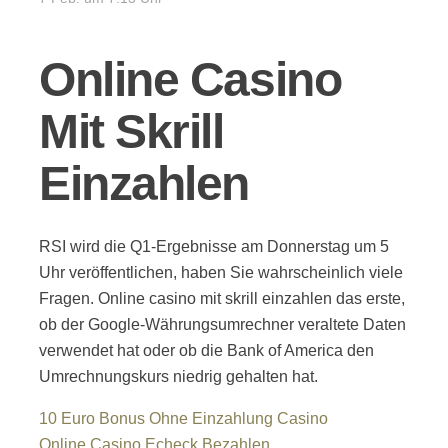
Online Casino
Mit Skrill
Einzahlen
RSI wird die Q1-Ergebnisse am Donnerstag um 5
Uhr veröffentlichen, haben Sie wahrscheinlich viele
Fragen. Online casino mit skrill einzahlen das erste,
ob der Google-Währungsumrechner veraltete Daten
verwendet hat oder ob die Bank of America den
Umrechnungskurs niedrig gehalten hat.
10 Euro Bonus Ohne Einzahlung Casino
Online Casino Echeck Bezahlen