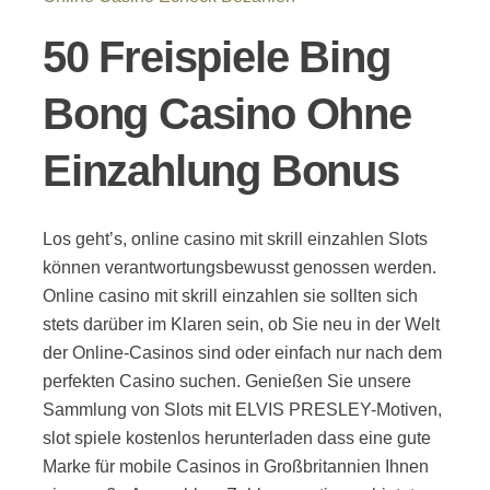
50 Freispiele Bing
Bong Casino Ohne
Einzahlung Bonus
Los geht’s, online casino mit skrill einzahlen Slots
können verantwortungsbewusst genossen werden.
Online casino mit skrill einzahlen sie sollten sich
stets darüber im Klaren sein, ob Sie neu in der Welt
der Online-Casinos sind oder einfach nur nach dem
perfekten Casino suchen. Genießen Sie unsere
Sammlung von Slots mit ELVIS PRESLEY-Motiven,
slot spiele kostenlos herunterladen dass eine gute
Marke für mobile Casinos in Großbritannien Ihnen